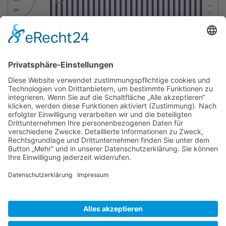
BIENENZUCHTVEREIN SULZBACH-ROSENBERG
1871 E.V.
1. Vorsitzender
Matthias Bohmann
Siebeneichen 13
92237 Sulzbach-Rosenberg
Tel.:
+49 (0)9661 9069595
E-Mail:
vorstand@bienenzuchtverein-sulzbach-
rosenberg.de