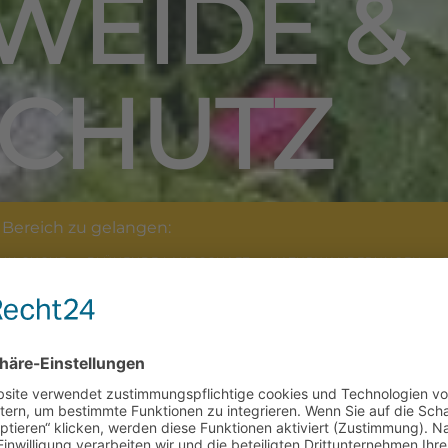
WEIDE &
CHUTZ
Bereich zu gelangen:
NK-SUCHE
BLÜHENDE LANDSCHAFT
NATURWANDERUNGEN