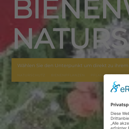
BIENEN
NATURS
Wählen Sie den Unterpunkt um direkt zu ihrem 
NATURSCHUTZ
BIENENPFLANZEN
PFLANZENDATENBA