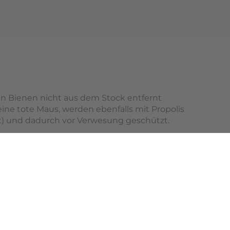
den Bienen nicht aus dem Stock entfernt
ine tote Maus, werden ebenfalls mit Propolis
t) und dadurch vor Verwesung geschützt.