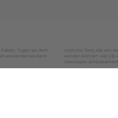
 haben, fügen sie dem
und tote Tiere, die von 
nd verwenden es dann
werden können, wie z.B. e
überzogen (einbalsamier
nenstockes und auch die
s. Auch Risse und
verkittet.Eingedrungene