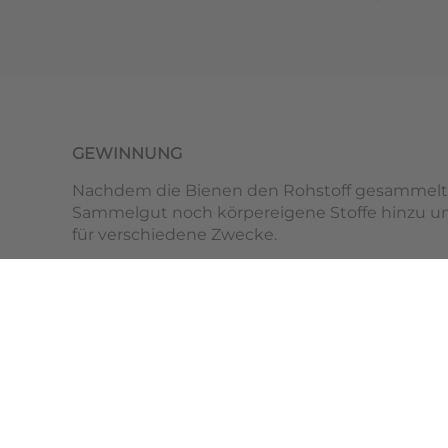
GEWINNUNG
Nachdem die Bienen den Rohstoff gesammelt
Sammelgut noch körpereigene Stoffe hinzu u
für verschiedene Zwecke.
Sie überziehen z.B. alle Innenflächen des Bie
Waben mit einer hauchdünnen Schicht Propoli
Spalten in ihren Behausungen werden damit 