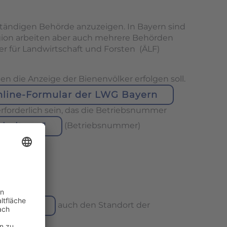
uständigen Behörde anzuzeigen. In Bayern sind
egion arbeiten aber auch mehrere Behörden
r für Landwirtschaft und Forsten (ÄLF)
en die Anzeige der Bienenvölker erfolgen soll.
line-Formular der LWG Bayern
forderlich sein, das die Betriebsnummer
rhaltung"
(Betriebsnummer)
rbehörde
auch den Standort der