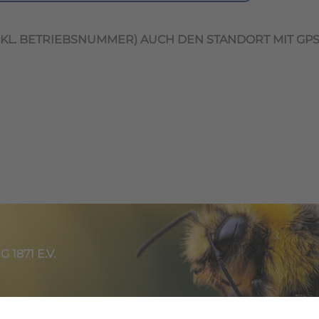
INKL. BETRIEBSNUMMER) AUCH DEN STANDORT MIT GP
871 E.V.