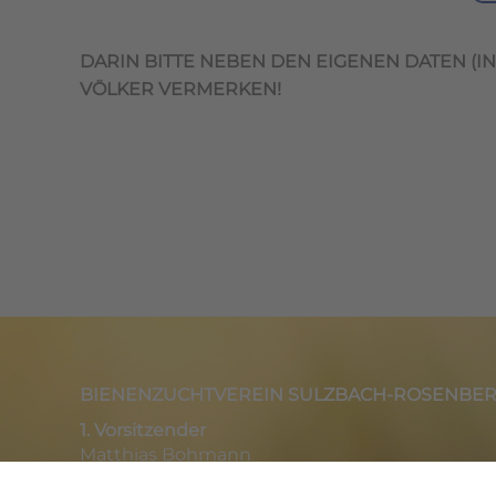
DARIN BITTE NEBEN DEN EIGENEN DATEN (
VÖLKER VERMERKEN!
BIENENZUCHTVEREIN SULZBACH-ROSENBERG 1
1. Vorsitzender
Matthias Bohmann
Siebeneichen 13