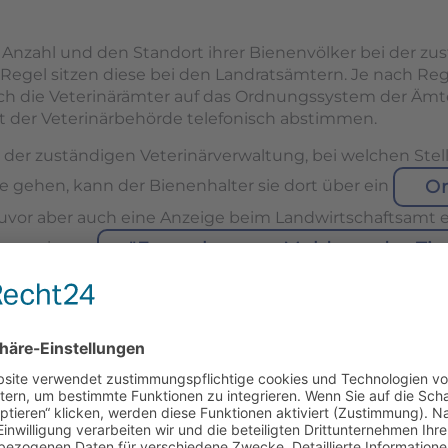
ie Anzahl und den Standort ihrer Bienenvölker bei der z
r Regel sitzen diese bei den Landratsämtern. Je nach R
ich die Veterinärämter auf das Ordnungssystem der Ämte
it der Veterinärbehörde telefonisch abstimmen.
t der zuständigen Veterinärverwaltung, bei welchen Stell
On
e gehen, kann der Bienenhalter sie dort über ein
vor aber auch eine Anzeige beim Landwirtschaftsamt er
"Formulare zur Meldung der Tie
erum eigene
icher Veränderungen
.
uständigen Amtes für Landwirtschaft.
Landwirtschaftsamt Amberg
zuständig.
Veterinä
e Adresse des Imkers erfassen, fragt die