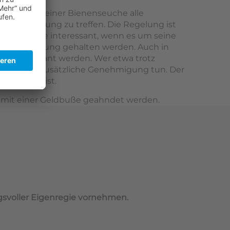
, im Falle einer Bienenseuche alle
nbekämpfung zu treffen. Die Regelung ist
e Belegstelle interessant, wenn es um seine
n Zuchtrichtung gehalten werden. Auch in
lter relevant werden. Wer etwa trotz
 auch ohne zusätzliche Genehmigung tun. Der
nenvolkes ist.
ies mit einer Geldbuße geahndet werden.
gsvoller Eigenregie vornehmen.