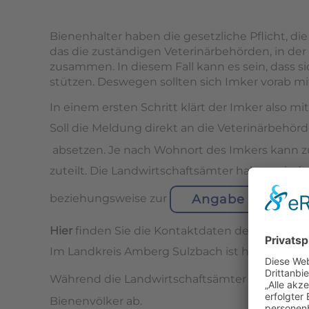
Bienenhalter haben die gesetzliche Pflicht, d
das die zuständigen Veterinärbehörden, in de
zusammen. In diesem Fall kann es sein, dass s
stützen. Deswegen sollten sich Imker vorab m
In einem ersten Schritt klärt der Imker also mi
Soll die Meldung direkt an die Veterinärbehörd
absetzen. Je nach Wohnort des Imkers kann zu
zuteilt. Die Landwirtschaftsämter haben wied
Angabe betriebl
beziehungsweise zur
Hier
finden Sie die Kontaktdaten des für Sie z
Im Landkreis Amberg Sulzbach ist hierfür das
Während die Landwirtschaftsämter lediglich di
Bienenvölker ab.