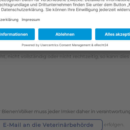
enenseuchen-Verordnung und erfüllt vorwiegend den Zweck
ieren zu können und notwendige Maßnahmen zur Seuche
ig: Die Art eines Bienenvolkes ist auch für die örtlich
lle dürfen nämlich nur Bienen der örtlich festgelegte
andemie, kann das Anzeigen des Bienenvolkes für den Ha
e an einen anderen Standort verbringen will, darf dies
mer nachweisen, dass er tatsächlicher Inhaber des Bie
ht, nicht vollständig oder nicht rechtzeitig, so kann d
 BienenVölker muss jeder Imker daher in verantwortun
E-Mail an die Veterinärbehörde
erfolgen.