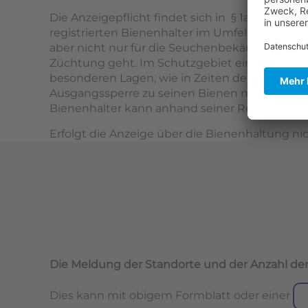
Die Anzeigepflicht findet sich in § 1a der Bi
registrierten Bienenhalter im Umfeld inform
aber nicht nur für die Seuchenbekämpfung wicht
Züchtung geht. Im Schutzgebiet einer Belegste
besonderen Lagen, wie in Zeiten der Corona-P
Ausgangssperre zu seinen Bienen muss oder si
Bienenhalter kann anhand seiner Registriernum
Erfolgt die Anzeige über die Bienenhaltung nic
Die Meldung der Standorte
und
der Anzahl
der
Dies kann mit obigem Formblatt oder einer