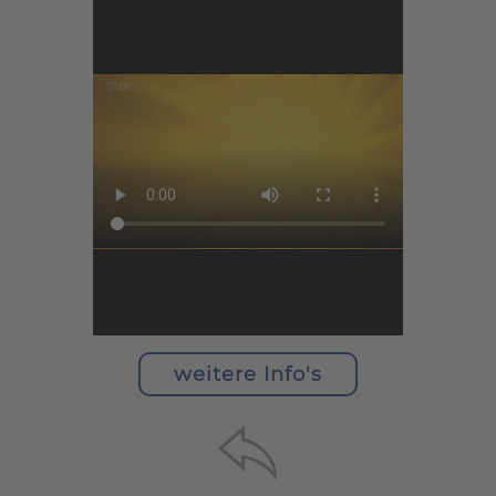
Akzeptieren
powered by
Usercentrics
Consent Management Platform
&
eRecht24
weitere Info's