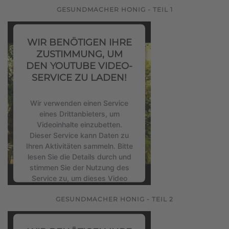
GESUNDMACHER HONIG - TEIL 1
Mehr Informationen
WIR BENÖTIGEN IHRE
Akzeptieren
ZUSTIMMUNG, UM
DEN YOUTUBE VIDEO-
powered by
Usercentrics
SERVICE ZU LADEN!
Consent Management Platform
&
eRecht24
Wir verwenden einen Service
eines Drittanbieters, um
Videoinhalte einzubetten.
Dieser Service kann Daten zu
Ihren Aktivitäten sammeln. Bitte
lesen Sie die Details durch und
stimmen Sie der Nutzung des
Service zu, um dieses Video
anzusehen.
GESUNDMACHER HONIG - TEIL 2
Mehr Informationen