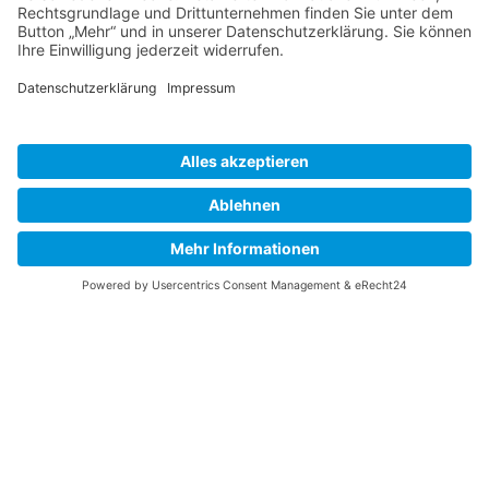
Infobriefs. Er erscheint 28 mal im Jahr und ist
eine aktuelle und kompeteten
Informationsquelle, die von Themen wie
Bienengesundheit über praktische Tipps bis
hin zu Daten, zum Beispiel zur
Sommertrachternte, das ganze Spektrum der
professionellen und Freizeit Imkerei abdeckt.
zum Infobrief
ONLINE-SCHULUNGEN
Hier finden sich die Angebote zur Aus- und
Fortbildung in der Form von Online-
Schulungen der Imkerschulen und
Bieneninstitute: