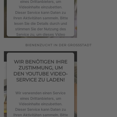
eines Drittanbieters, um
Videoinhalte einzubetten.
Dieser Service kann Daten zu
Ihren Aktivitäten sammeln. Bitte
lesen Sie die Details durch und
stimmen Sie der Nutzung des
Service zu, um dieses Video
anzusehen.
BIENENZUCHT IN DER GROSSSTADT
Mehr Informationen
WIR BENÖTIGEN IHRE
Akzeptieren
ZUSTIMMUNG, UM
DEN YOUTUBE VIDEO-
powered by
Usercentrics
SERVICE ZU LADEN!
Consent Management Platform
&
eRecht24
Wir verwenden einen Service
eines Drittanbieters, um
Videoinhalte einzubetten.
Dieser Service kann Daten zu
Ihren Aktivitäten sammeln. Bitte