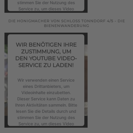
stimmen Sie der Nutzung des
Service zu, um dieses Video
anzusehen.
DIE HONIGMACHER VON SCHLOSS TONNDORF 4/5 - DIE
BIENENWANDERUNG
Mehr Informationen
WIR BENÖTIGEN IHRE
Akzeptieren
ZUSTIMMUNG, UM
powered by
Usercentrics
DEN YOUTUBE VIDEO-
Consent Management Platform
SERVICE ZU LADEN!
&
eRecht24
Wir verwenden einen Service
eines Drittanbieters, um
Videoinhalte einzubetten.
Dieser Service kann Daten zu
Ihren Aktivitäten sammeln. Bitte
lesen Sie die Details durch und
stimmen Sie der Nutzung des
Service zu, um dieses Video
anzusehen.