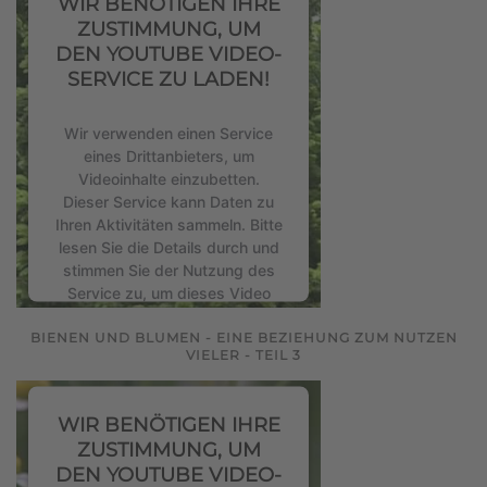
WIR BENÖTIGEN IHRE
Akzeptieren
ZUSTIMMUNG, UM
powered by
Usercentrics
DEN YOUTUBE VIDEO-
Consent Management Platform
SERVICE ZU LADEN!
&
eRecht24
Wir verwenden einen Service
eines Drittanbieters, um
Videoinhalte einzubetten.
Dieser Service kann Daten zu
Ihren Aktivitäten sammeln. Bitte
lesen Sie die Details durch und
stimmen Sie der Nutzung des
Service zu, um dieses Video
anzusehen.
BIENEN UND BLUMEN - EINE BEZIEHUNG ZUM NUTZEN
VIELER - TEIL 3
Mehr Informationen
WIR BENÖTIGEN IHRE
Akzeptieren
ZUSTIMMUNG, UM
powered by
Usercentrics
DEN YOUTUBE VIDEO-