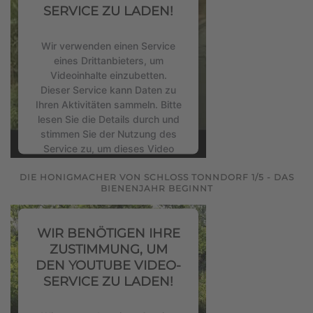
powered by
Usercentrics
SERVICE ZU LADEN!
Consent Management Platform
&
eRecht24
Wir verwenden einen Service
eines Drittanbieters, um
Videoinhalte einzubetten.
Dieser Service kann Daten zu
Ihren Aktivitäten sammeln. Bitte
lesen Sie die Details durch und
stimmen Sie der Nutzung des
Service zu, um dieses Video
anzusehen.
DIE HONIGMACHER VON SCHLOSS TONNDORF 1/5 - DAS
BIENENJAHR BEGINNT
Mehr Informationen
WIR BENÖTIGEN IHRE
Akzeptieren
ZUSTIMMUNG, UM
powered by
Usercentrics
DEN YOUTUBE VIDEO-
Consent Management Platform
SERVICE ZU LADEN!
&
eRecht24