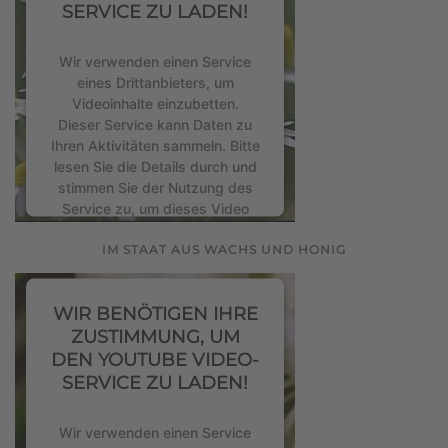
Consent Management Platform
SERVICE ZU LADEN!
&
eRecht24
Wir verwenden einen Service
eines Drittanbieters, um
Videoinhalte einzubetten.
Dieser Service kann Daten zu
Ihren Aktivitäten sammeln. Bitte
lesen Sie die Details durch und
stimmen Sie der Nutzung des
Service zu, um dieses Video
anzusehen.
IM STAAT AUS WACHS UND HONIG
Mehr Informationen
WIR BENÖTIGEN IHRE
Akzeptieren
ZUSTIMMUNG, UM
DEN YOUTUBE VIDEO-
powered by
Usercentrics
SERVICE ZU LADEN!
Consent Management Platform
&
eRecht24
Wir verwenden einen Service