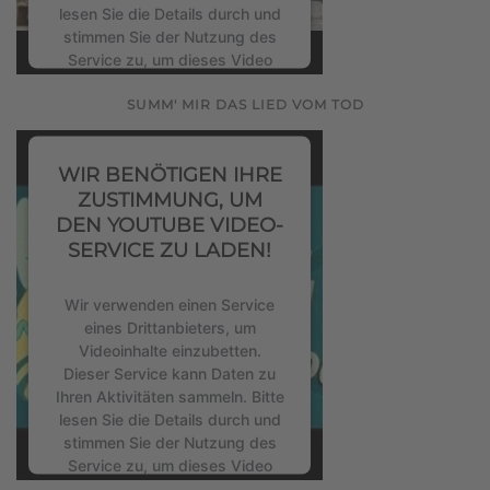
lesen Sie die Details durch und
stimmen Sie der Nutzung des
Service zu, um dieses Video
anzusehen.
SUMM' MIR DAS LIED VOM TOD
Mehr Informationen
WIR BENÖTIGEN IHRE
Akzeptieren
ZUSTIMMUNG, UM
DEN YOUTUBE VIDEO-
powered by
Usercentrics
SERVICE ZU LADEN!
Consent Management Platform
&
eRecht24
Wir verwenden einen Service
eines Drittanbieters, um
Videoinhalte einzubetten.
Dieser Service kann Daten zu
Ihren Aktivitäten sammeln. Bitte
lesen Sie die Details durch und
stimmen Sie der Nutzung des
Service zu, um dieses Video
anzusehen.