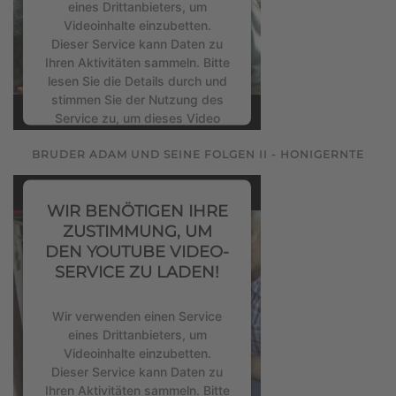
eines Drittanbieters, um
Videoinhalte einzubetten.
Dieser Service kann Daten zu
Ihren Aktivitäten sammeln. Bitte
lesen Sie die Details durch und
stimmen Sie der Nutzung des
Service zu, um dieses Video
anzusehen.
BRUDER ADAM UND SEINE FOLGEN II - HONIGERNTE
Mehr Informationen
WIR BENÖTIGEN IHRE
Akzeptieren
ZUSTIMMUNG, UM
DEN YOUTUBE VIDEO-
powered by
Usercentrics
SERVICE ZU LADEN!
Consent Management Platform
&
eRecht24
Wir verwenden einen Service
eines Drittanbieters, um
Videoinhalte einzubetten.
Dieser Service kann Daten zu
Ihren Aktivitäten sammeln. Bitte