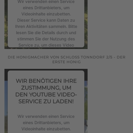
Wir verwenden einen Service
eines Drittanbieters, um
Videoinhalte einzubetten.
Dieser Service kann Daten zu
Ihren Aktivitäten sammeln. Bitte
lesen Sie die Details durch und
stimmen Sie der Nutzung des
Service zu, um dieses Video
anzusehen.
DIE HONIGMACHER VON SCHLOSS TONNDORF 2/5 - DER
ERSTE HONIG
Mehr Informationen
WIR BENÖTIGEN IHRE
Akzeptieren
ZUSTIMMUNG, UM
powered by
Usercentrics
DEN YOUTUBE VIDEO-
Consent Management Platform
SERVICE ZU LADEN!
&
eRecht24
Wir verwenden einen Service
eines Drittanbieters, um
Videoinhalte einzubetten.