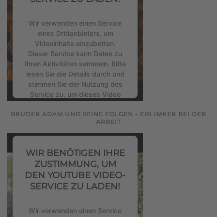
Consent Management Platform
&
eRecht24
Wir verwenden einen Service
eines Drittanbieters, um
Videoinhalte einzubetten.
Dieser Service kann Daten zu
Ihren Aktivitäten sammeln. Bitte
lesen Sie die Details durch und
stimmen Sie der Nutzung des
Service zu, um dieses Video
anzusehen.
BRUDER ADAM UND SEINE FOLGEN - EIN IMKER BEI DER
ARBEIT
Mehr Informationen
WIR BENÖTIGEN IHRE
Akzeptieren
ZUSTIMMUNG, UM
powered by
Usercentrics
DEN YOUTUBE VIDEO-
Consent Management Platform
SERVICE ZU LADEN!
&
eRecht24
Wir verwenden einen Service