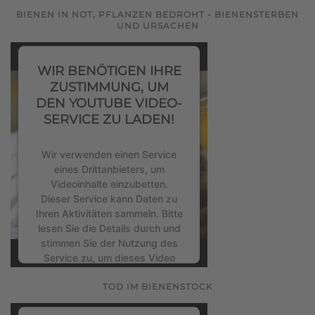
BIENEN IN NOT, PFLANZEN BEDROHT - BIENENSTERBEN
UND URSACHEN
Mehr Informationen
WIR BENÖTIGEN IHRE
Akzeptieren
ZUSTIMMUNG, UM
powered by
Usercentrics
DEN YOUTUBE VIDEO-
Consent Management Platform
SERVICE ZU LADEN!
&
eRecht24
Wir verwenden einen Service
eines Drittanbieters, um
Videoinhalte einzubetten.
Dieser Service kann Daten zu
Ihren Aktivitäten sammeln. Bitte
lesen Sie die Details durch und
stimmen Sie der Nutzung des
Service zu, um dieses Video
anzusehen.
TOD IM BIENENSTOCK
Mehr Informationen