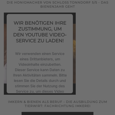
DIE HONIGMACHER VON SCHLOSS TONNDORF 5/5 - DAS
BIENENJAHR GEHT
Mehr Informationen
WIR BENÖTIGEN IHRE
Akzeptieren
ZUSTIMMUNG, UM
powered by
Usercentrics
DEN YOUTUBE VIDEO-
Consent Management Platform
SERVICE ZU LADEN!
&
eRecht24
Wir verwenden einen Service
eines Drittanbieters, um
Videoinhalte einzubetten.
Dieser Service kann Daten zu
Ihren Aktivitäten sammeln. Bitte
lesen Sie die Details durch und
stimmen Sie der Nutzung des
Service zu, um dieses Video
anzusehen.
IMKERN & BIENEN ALS BERUF - DIE AUSBILDUNG ZUM
TIERWIRT: FACHRICHTUNG IMKEREI
Mehr Informationen