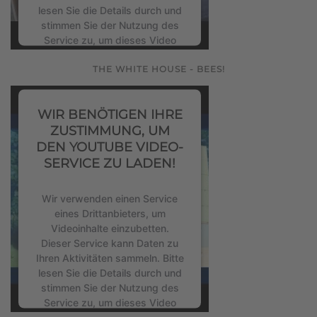
lesen Sie die Details durch und
stimmen Sie der Nutzung des
Service zu, um dieses Video
anzusehen.
THE WHITE HOUSE - BEES!
Mehr Informationen
WIR BENÖTIGEN IHRE
Akzeptieren
ZUSTIMMUNG, UM
DEN YOUTUBE VIDEO-
powered by
Usercentrics
SERVICE ZU LADEN!
Consent Management Platform
&
eRecht24
Wir verwenden einen Service
eines Drittanbieters, um
Videoinhalte einzubetten.
Dieser Service kann Daten zu
Ihren Aktivitäten sammeln. Bitte
lesen Sie die Details durch und
stimmen Sie der Nutzung des
Service zu, um dieses Video
anzusehen.