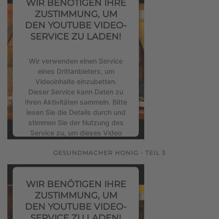
WIR BENÖTIGEN IHRE
Akzeptieren
ZUSTIMMUNG, UM
DEN YOUTUBE VIDEO-
powered by
Usercentrics
SERVICE ZU LADEN!
Consent Management Platform
&
eRecht24
Wir verwenden einen Service
eines Drittanbieters, um
Videoinhalte einzubetten.
Dieser Service kann Daten zu
Ihren Aktivitäten sammeln. Bitte
lesen Sie die Details durch und
stimmen Sie der Nutzung des
Service zu, um dieses Video
anzusehen.
GESUNDMACHER HONIG - TEIL 3
Mehr Informationen
WIR BENÖTIGEN IHRE
Akzeptieren
ZUSTIMMUNG, UM
DEN YOUTUBE VIDEO-
powered by
Usercentrics
SERVICE ZU LADEN!