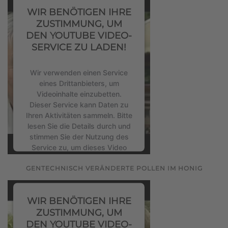
WIR BENÖTIGEN IHRE
Akzeptieren
ZUSTIMMUNG, UM
DEN YOUTUBE VIDEO-
powered by
Usercentrics
SERVICE ZU LADEN!
Consent Management Platform
&
eRecht24
Wir verwenden einen Service
eines Drittanbieters, um
Videoinhalte einzubetten.
Dieser Service kann Daten zu
Ihren Aktivitäten sammeln. Bitte
lesen Sie die Details durch und
stimmen Sie der Nutzung des
Service zu, um dieses Video
anzusehen.
GENTECHNISCH VERÄNDERTE POLLEN IM HONIG
Mehr Informationen
WIR BENÖTIGEN IHRE
Akzeptieren
ZUSTIMMUNG, UM
DEN YOUTUBE VIDEO-