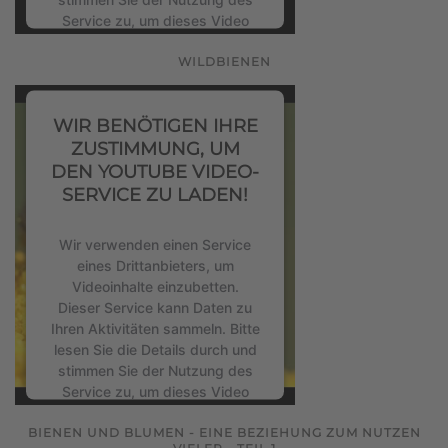
Service zu, um dieses Video
anzusehen.
WILDBIENEN
Mehr Informationen
WIR BENÖTIGEN IHRE
Akzeptieren
ZUSTIMMUNG, UM
DEN YOUTUBE VIDEO-
powered by
Usercentrics
SERVICE ZU LADEN!
Consent Management Platform
&
eRecht24
Wir verwenden einen Service
eines Drittanbieters, um
Videoinhalte einzubetten.
Dieser Service kann Daten zu
Ihren Aktivitäten sammeln. Bitte
lesen Sie die Details durch und
stimmen Sie der Nutzung des
Service zu, um dieses Video
anzusehen.
BIENEN UND BLUMEN - EINE BEZIEHUNG ZUM NUTZEN