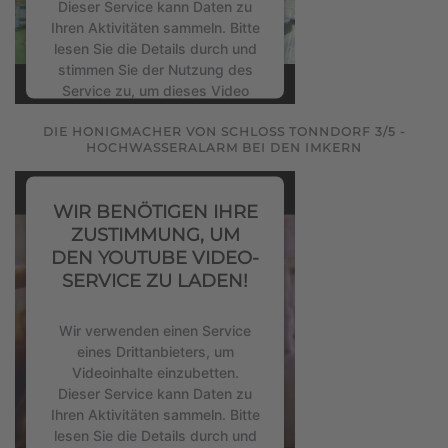
Dieser Service kann Daten zu
Ihren Aktivitäten sammeln. Bitte
lesen Sie die Details durch und
stimmen Sie der Nutzung des
Service zu, um dieses Video
anzusehen.
DIE HONIGMACHER VON SCHLOSS TONNDORF 3/5 -
HOCHWASSERALARM BEI DEN IMKERN
Mehr Informationen
WIR BENÖTIGEN IHRE
Akzeptieren
ZUSTIMMUNG, UM
powered by
Usercentrics
DEN YOUTUBE VIDEO-
Consent Management Platform
SERVICE ZU LADEN!
&
eRecht24
Wir verwenden einen Service
eines Drittanbieters, um
Videoinhalte einzubetten.
Dieser Service kann Daten zu
Ihren Aktivitäten sammeln. Bitte
lesen Sie die Details durch und