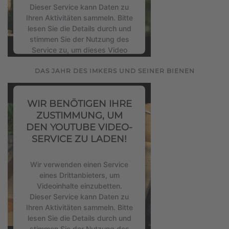
Dieser Service kann Daten zu
Ihren Aktivitäten sammeln. Bitte
lesen Sie die Details durch und
stimmen Sie der Nutzung des
Service zu, um dieses Video
anzusehen.
DAS JAHR DES IMKERS UND SEINER BIENEN
Mehr Informationen
WIR BENÖTIGEN IHRE
Akzeptieren
ZUSTIMMUNG, UM
DEN YOUTUBE VIDEO-
powered by
Usercentrics
SERVICE ZU LADEN!
Consent Management Platform
&
eRecht24
Wir verwenden einen Service
eines Drittanbieters, um
Videoinhalte einzubetten.
Dieser Service kann Daten zu
Ihren Aktivitäten sammeln. Bitte
lesen Sie die Details durch und
stimmen Sie der Nutzung des