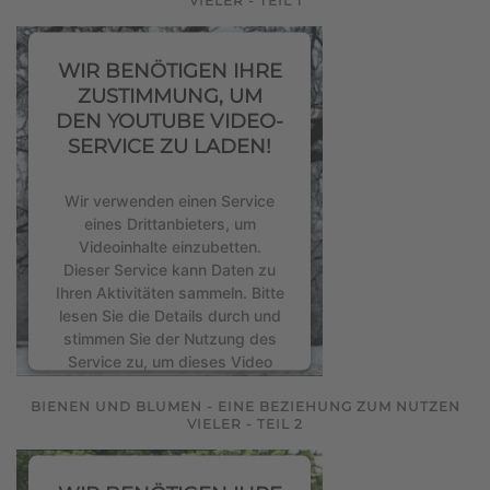
VIELER - TEIL 1
Mehr Informationen
WIR BENÖTIGEN IHRE
Akzeptieren
ZUSTIMMUNG, UM
powered by
Usercentrics
DEN YOUTUBE VIDEO-
Consent Management Platform
SERVICE ZU LADEN!
&
eRecht24
Wir verwenden einen Service
eines Drittanbieters, um
Videoinhalte einzubetten.
Dieser Service kann Daten zu
Ihren Aktivitäten sammeln. Bitte
lesen Sie die Details durch und
stimmen Sie der Nutzung des
Service zu, um dieses Video
anzusehen.
BIENEN UND BLUMEN - EINE BEZIEHUNG ZUM NUTZEN
VIELER - TEIL 2
Mehr Informationen