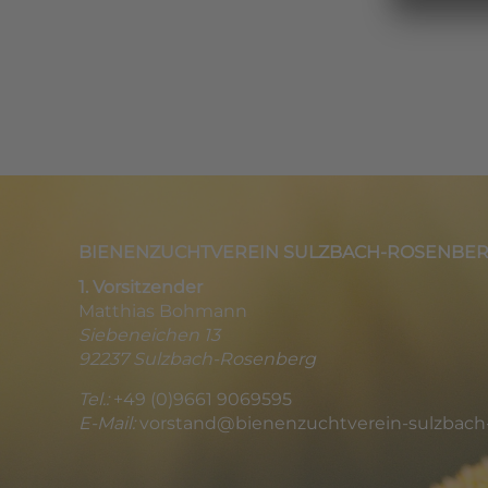
BIENENZUCHTVEREIN SULZBACH-ROSENBERG 1
1. Vorsitzender
Matthias Bohmann
Siebeneichen 13
92237 Sulzbach-Rosenberg
Tel.:
+49 (0)9661 9069595
E-Mail:
vorstand@bienenzuchtverein-sulzbach