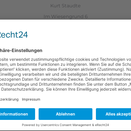
Kurt Staudte
Im Wiesengrund 6
92259 Neukirchen b. Sulzbach-Rosenberg
Telefon
09663 1509
E-mail:
kstaudte@t-online.de
2. Vorstand
Peter Zagel
Am Bräukeller 3
92259 Neukirchen
Telefon 09663 / 829
E-mail:
Gertraud.zagel@t-online.de