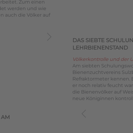
beitet. Zum einen
det werden und wie
 auch die Völker auf
DAS SIEBTE SCHUL
LEHRBIENENSTAND
Völkerkontrolle und der
Am siebten Schulungswo
Bienenzuchtvereins Su
Refraktormeter kennen. B
er noch relativ feucht w
die Bienenvölker auf Wei
neue Königinnen kontrolli
 AM