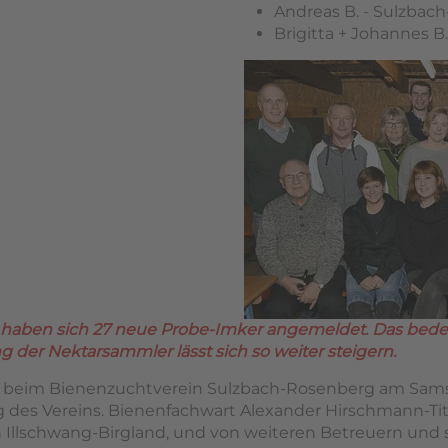
Andreas B. - Sulzbac
Brigitta + Johannes B.
aben sich 27 neue Probe-Imker angemeldet. Das bedeut
 der Nektarsammler lässt sich so weiter steigern.
beim Bienenzuchtverein Sulzbach-Rosenberg am Samstag,
g des Vereins. Bienenfachwart Alexander Hirschmann-Tit
 Illschwang-Birgland, und von weiteren Betreuern und