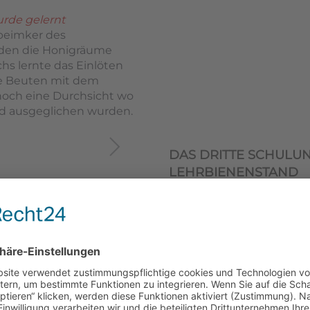
rde gelernt
beimker des
rden die Honigräume
hs lernte das Einlöten
e Beuten mit dem
noch eine Durchsicht wo
nd ausgeglichen wurden.
DAS DRITTE SCHUL
LEHRBIENENSTAND
Die Nachwuchsimker mac
Tag
Kühles und nasses Regen
Bienenvölker am Lehrbi
Bienenzuchtvereins Sul
Bienenfachwart Alexande
Theorieunterricht. Im Tei
auf das Bienenjahr" wied