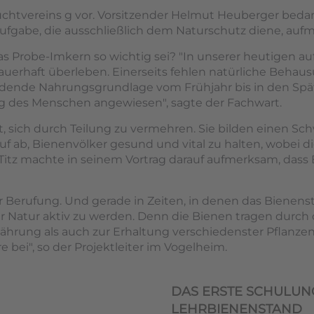
uchtvereins g vor. Vorsitzender Helmut Heuberger bedan
ufgabe, die ausschließlich dem Naturschutz diene, auf
as Probe-Imkern so wichtig sei? "In unserer heutigen 
uerhaft überleben. Einerseits fehlen natürliche Behaus
idende Nahrungsgrundlage vom Frühjahr bis in den Sp
ng des Menschen angewiesen", sagte der Fachwart.
rt, sich durch Teilung zu vermehren. Sie bilden einen 
auf ab, Bienenvölker gesund und vital zu halten, wobei 
z machte in seinem Vortrag darauf aufmerksam, dass 
r Berufung. Und gerade in Zeiten, in denen das Bienenste
der Natur aktiv zu werden. Denn die Bienen tragen durch
rung als auch zur Erhaltung verschiedenster Pflanzenar
bei", so der Projektleiter im Vogelheim.
DAS ERSTE SCHULU
LEHRBIENENSTAND