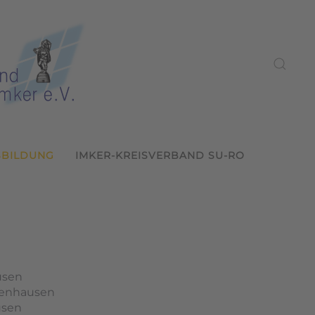
SBILDUNG
IMKER-KREISVERBAND SU-RO
usen
ffenhausen
usen