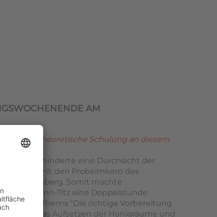
UNGSWOCHENENDE AM
hten die theoretische Schulung an diesem
wetter verhinderte eine Durchsicht der
enenstand mit den Probeimkern des
zbach-Rosenberg. Somit machte
r Hirschmann-Titz eine Doppelstunde
l 1 mit dem Thema "Die richtige Vorbereitung
erholte er das Aufsetzen der Honigräume und