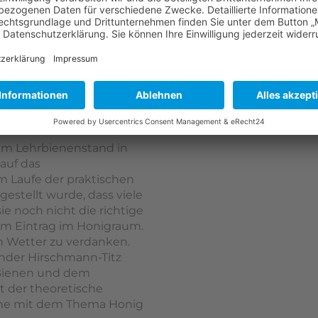
die Zugabe eines Drohne
Schwarm und Schwarmve
 AM
t - Schwarmdurchsicht
am Lehrbienenstand in
auf das
m Laufe der praktischen
gestellt wurde, dass viele
 noch nicht die richtige
aum Eintrag im Honigraum.
n Wetter zu verdanken.
nder Hirschmann-Titz
r Bienen und dem
t der theoretische
che mit dem Thema Honig