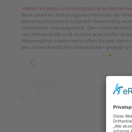
Waben einlöten und Honigräume aufsetzen wu
Beim zweiten Schulungswochenende der Pro
Bienenzuchtvereins Sulzbach-Rosenberg, wu
vorbereitet und aufgestellt. Der Imkernachwuc
von Mittelwände und musste anschließend di
Absperrgitter zusammenstellen. Es gab dann 
die unterschiedlichen Volksstärken gezeigt u