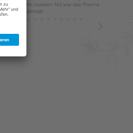
nrahmens. Im zweiten Teil war das Thema
rhalten angesagt.