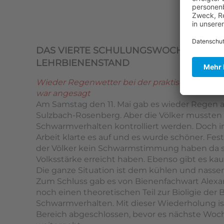
DAS VIERTE SCHULUNGSWOCHENENDE
LEHRBIENENSTAND
Wieder Regenwetter bei der praktischen Arbei
war angesagt
Am Samstag den 11. Mai gab es wieder Regen 
Sulzbach-Rosenberg. Aber die Völker mussten 
Schwarmverhalten kontrolliert werden. Doch i
Arbeit klarte es auf und es wurde schöner. Fest
der Völker kein Schwarmstimmung haben da sie
Volksstärke erreicht haben. Ebenso gibt es k
Die ganze Situation ist dem kühlen und nasse
Zum Schluss gab es von Bienenfachwart Alexa
noch einen theoretischen Teil zur Bioligie de
Schwarmverhalten. Mit dieser Wiederholung is
Bereich abgeschlossen, bevor es nächste Wo