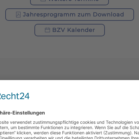
Jahresprogramm zum Download
BZV Kalender
AKTUELLES
MLUNG
1. PROBEIMKERTAG
2026