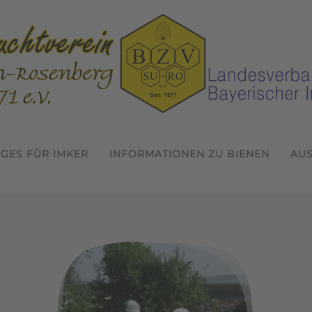
IGES FÜR IMKER
INFORMATIONEN ZU BIENEN
AU
Willkommen beim Bienenzuchtver
Termine 2026
In der Gemeinschaft Imkern
Jahreshauptversammlung 
1. Probeimkertag 2026
1. Jungimkerforum de
Wissen erwerben 
inschaft Imk