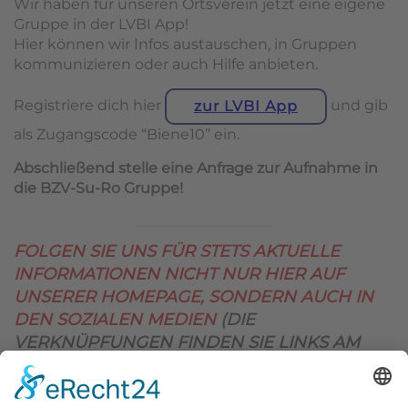
Wir haben für unseren Ortsverein jetzt eine eigene
Gruppe in der LVBI App!
Hier können wir Infos austauschen, in Gruppen
kommunizieren oder auch Hilfe anbieten.
Registriere dich hier
und gib
zur LVBI App
als Zugangscode “Biene10” ein.
Abschließend stelle eine Anfrage zur Aufnahme in
die BZV-Su-Ro Gruppe!
FOLGEN SIE UNS FÜR STETS AKTUELLE
INFORMATIONEN NICHT NUR HIER AUF
UNSERER HOMEPAGE, SONDERN AUCH IN
DEN SOZIALEN MEDIEN
(DIE
VERKNÜPFUNGEN FINDEN SIE LINKS AM
OBEREN SEITENRAND)
.