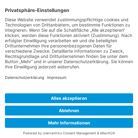
BIENENZUCHTVEREIN SULZBACH-ROSENBERG
1871 E.V.
1. Vorsitzender
Matthias Bohmann
Siebeneichen 13
92237 Sulzbach-Rosenberg
Tel.:
+49 (0)9661 9069595
E-Mail:
vorstand@bienenzuchtverein-sulzbach-
rosenberg.de
Copyright © Bienenzuchtverein
Sulzbach-Rosenberg 1871 e.V.
Kontakt
|
Impressum
|
Datenschutzerklärung
|
Cookie-Einstellungen