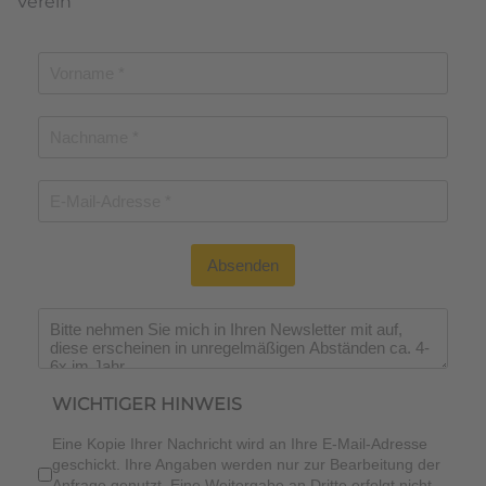
Verein
Absenden
Wichtiger Hinweis
*
WICHTIGER HINWEIS
Eine Kopie Ihrer Nachricht wird an Ihre E-Mail-Adresse
geschickt. Ihre Angaben werden nur zur Bearbeitung der
Anfrage genutzt. Eine Weitergabe an Dritte erfolgt nicht.