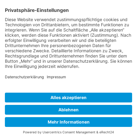
BIENENZUCHTVEREIN SULZBACH-ROSENBERG
1871 E.V.
1. Vorsitzender
Matthias Bohmann
Siebeneichen 13
92237 Sulzbach-Rosenberg
Tel.:
+49 (0)9661 9069595
E-Mail:
vorstand@bienenzuchtverein-sulzbach-
rosenberg.de
Copyright © Bienenzuchtverein
Sulzbach-Rosenberg 1871 e.V.
Kontakt
|
Impressum
|
Datenschutzerklärung
|
Cookie-Einstellungen