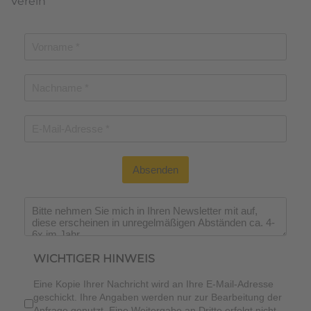
Verein
Absenden
Wichtiger Hinweis
*
WICHTIGER HINWEIS
Eine Kopie Ihrer Nachricht wird an Ihre E-Mail-Adresse
geschickt. Ihre Angaben werden nur zur Bearbeitung der
Anfrage genutzt. Eine Weitergabe an Dritte erfolgt nicht.