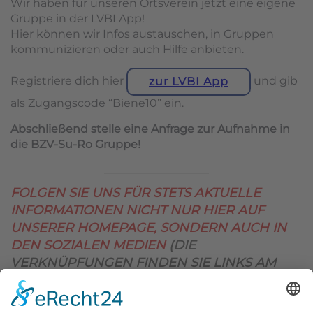
Wir haben für unseren Ortsverein jetzt eine eigene
Gruppe in der LVBI App!
Hier können wir Infos austauschen, in Gruppen
kommunizieren oder auch Hilfe anbieten.
Registriere dich hier
und gib
zur LVBI App
als Zugangscode “Biene10” ein.
Abschließend stelle eine Anfrage zur Aufnahme in
die BZV-Su-Ro Gruppe!
FOLGEN SIE UNS FÜR STETS AKTUELLE
INFORMATIONEN NICHT NUR HIER AUF
UNSERER HOMEPAGE, SONDERN AUCH IN
DEN SOZIALEN MEDIEN
(DIE
VERKNÜPFUNGEN FINDEN SIE LINKS AM
OBEREN SEITENRAND)
.