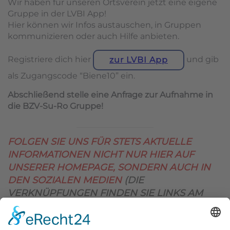
Wir haben für unseren Ortsverein jetzt eine eigene
Gruppe in der LVBI App!
Hier können wir Infos austauschen, in Gruppen
kommunizieren oder auch Hilfe anbieten.
Registriere dich hier
und gib
zur LVBI App
als Zugangscode “Biene10” ein.
Abschließend stelle eine Anfrage zur Aufnahme in
die BZV-Su-Ro Gruppe!
FOLGEN SIE UNS FÜR STETS AKTUELLE
INFORMATIONEN NICHT NUR HIER AUF
UNSERER HOMEPAGE, SONDERN AUCH IN
DEN SOZIALEN MEDIEN
(DIE
VERKNÜPFUNGEN FINDEN SIE LINKS AM
OBEREN SEITENRAND)
.