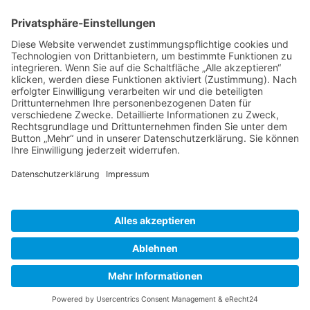
BIENENZUCHTVEREIN SULZBACH-ROSENBERG
1871 E.V.
1. Vorsitzender
Matthias Bohmann
Siebeneichen 13
92237 Sulzbach-Rosenberg
Tel.:
+49 (0)9661 9069595
E-Mail:
vorstand@bienenzuchtverein-sulzbach-
rosenberg.de
Copyright © Bienenzuchtverein
Sulzbach-Rosenberg 1871 e.V.
Kontakt
|
Impressum
|
Datenschutzerklärung
|
Cookie-Einstellungen