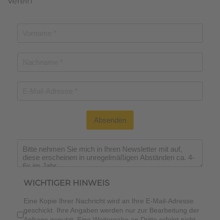
Verein
Absenden
Wichtiger Hinweis
*
WICHTIGER HINWEIS
Eine Kopie Ihrer Nachricht wird an Ihre E-Mail-Adresse
geschickt. Ihre Angaben werden nur zur Bearbeitung der
Anfrage genutzt. Eine Weitergabe an Dritte erfolgt nicht.