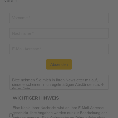
Verein
Absenden
Wichtiger Hinweis
*
WICHTIGER HINWEIS
Eine Kopie Ihrer Nachricht wird an Ihre E-Mail-Adresse
geschickt. Ihre Angaben werden nur zur Bearbeitung der
Anfrage genutzt. Eine Weitergabe an Dritte erfolgt nicht.