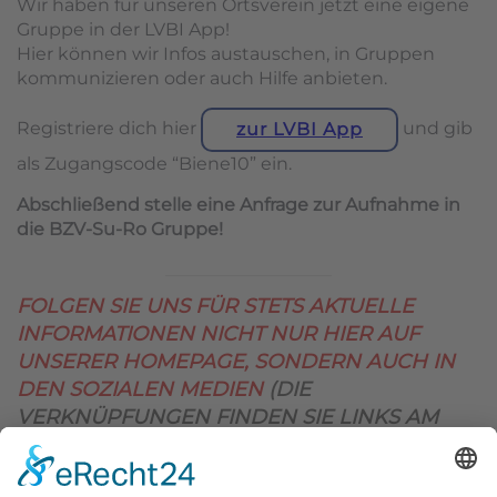
Wir haben für unseren Ortsverein jetzt eine eigene
Gruppe in der LVBI App!
Hier können wir Infos austauschen, in Gruppen
kommunizieren oder auch Hilfe anbieten.
Registriere dich hier
und gib
zur LVBI App
als Zugangscode “Biene10” ein.
Abschließend stelle eine Anfrage zur Aufnahme in
die BZV-Su-Ro Gruppe!
FOLGEN SIE UNS FÜR STETS AKTUELLE
INFORMATIONEN NICHT NUR HIER AUF
UNSERER HOMEPAGE, SONDERN AUCH IN
DEN SOZIALEN MEDIEN
(DIE
VERKNÜPFUNGEN FINDEN SIE LINKS AM
OBEREN SEITENRAND)
.