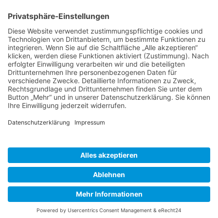
BIENENZUCHTVEREIN SULZBACH-ROSENBERG
1871 E.V.
1. Vorsitzender
Matthias Bohmann
Siebeneichen 13
92237 Sulzbach-Rosenberg
Tel.:
+49 (0)9661 9069595
E-Mail:
vorstand@bienenzuchtverein-sulzbach-
rosenberg.de
Copyright © Bienenzuchtverein
Sulzbach-Rosenberg 1871 e.V.
Kontakt
|
Impressum
|
Datenschutzerklärung
|
Cookie-Einstellungen