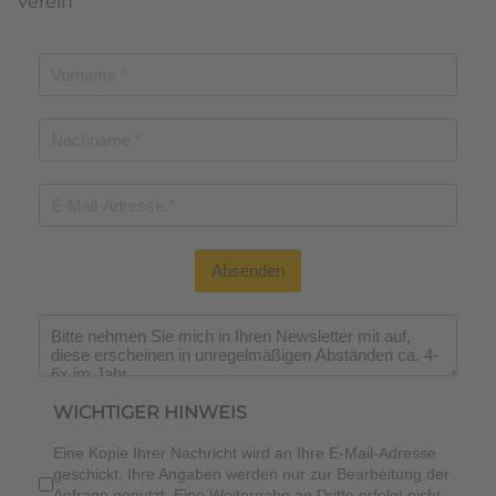
Verein
Absenden
Wichtiger Hinweis
*
WICHTIGER HINWEIS
Eine Kopie Ihrer Nachricht wird an Ihre E-Mail-Adresse
geschickt. Ihre Angaben werden nur zur Bearbeitung der
Anfrage genutzt. Eine Weitergabe an Dritte erfolgt nicht.