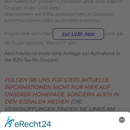
Wir haben für unseren Ortsverein jetzt eine eigene
Gruppe in der LVBI App!
Hier können wir Infos austauschen, in Gruppen
kommunizieren oder auch Hilfe anbieten.
Registriere dich hier
und gib
zur LVBI App
als Zugangscode “Biene10” ein.
Abschließend stelle eine Anfrage zur Aufnahme in
die BZV-Su-Ro Gruppe!
FOLGEN SIE UNS FÜR STETS AKTUELLE
INFORMATIONEN NICHT NUR HIER AUF
UNSERER HOMEPAGE, SONDERN AUCH IN
DEN SOZIALEN MEDIEN
(DIE
VERKNÜPFUNGEN FINDEN SIE LINKS AM
OBEREN SEITENRAND)
.