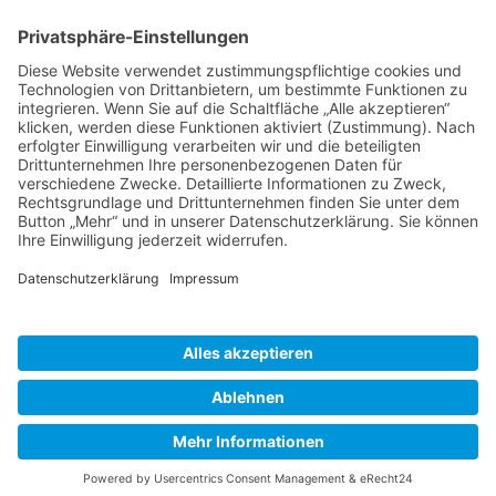
BIENENZUCHTVEREIN SULZBACH-ROSENBERG
1871 E.V.
1. Vorsitzender
Matthias Bohmann
Siebeneichen 13
92237 Sulzbach-Rosenberg
Tel.:
+49 (0)9661 9069595
E-Mail:
vorstand@bienenzuchtverein-sulzbach-
rosenberg.de
Copyright © Bienenzuchtverein
Sulzbach-Rosenberg 1871 e.V.
Kontakt
|
Impressum
|
Datenschutzerklärung
|
Cookie-Einstellungen