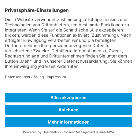
BIENENZUCHTVEREIN SULZBACH-ROSENBERG
1871 E.V.
1. Vorsitzender
Matthias Bohmann
Siebeneichen 13
92237 Sulzbach-Rosenberg
Tel.:
+49 (0)9661 9069595
E-Mail:
vorstand@bienenzuchtverein-sulzbach-
rosenberg.de
Copyright © Bienenzuchtverein
Sulzbach-Rosenberg 1871 e.V.
Kontakt
|
Impressum
|
Datenschutzerklärung
|
Cookie-Einstellungen