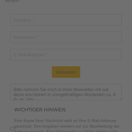
Verein
Absenden
Wichtiger Hinweis
*
WICHTIGER HINWEIS
Eine Kopie Ihrer Nachricht wird an Ihre E-Mail-Adresse
geschickt. Ihre Angaben werden nur zur Bearbeitung der
Anfrage genutzt. Eine Weitergabe an Dritte erfolgt nicht.