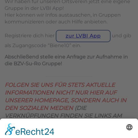
Wir haben für unseren Ortsverein jetzt eine eigene
Gruppe in der LVBI App!
Hier können wir Infos austauschen, in Gruppen
kommunizieren oder auch Hilfe anbieten.
Registriere dich hier
und gib
zur LVBI App
als Zugangscode “Biene10” ein.
Abschließend stelle eine Anfrage zur Aufnahme in
die BZV-Su-Ro Gruppe!
FOLGEN SIE UNS FÜR STETS AKTUELLE
INFORMATIONEN NICHT NUR HIER AUF
UNSERER HOMEPAGE, SONDERN AUCH IN
DEN SOZIALEN MEDIEN
(DIE
VERKNÜPFUNGEN FINDEN SIE LINKS AM
OBEREN SEITENRAND)
.