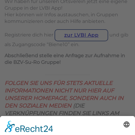
Wir haben für unseren Ortsverein jetzt eine eigene
Gruppe in der LVBI App!
Hier können wir Infos austauschen, in Gruppen
kommunizieren oder auch Hilfe anbieten.
Registriere dich hier
und gib
zur LVBI App
als Zugangscode “Biene10” ein.
Abschließend stelle eine Anfrage zur Aufnahme in
die BZV-Su-Ro Gruppe!
FOLGEN SIE UNS FÜR STETS AKTUELLE
INFORMATIONEN NICHT NUR HIER AUF
UNSERER HOMEPAGE, SONDERN AUCH IN
DEN SOZIALEN MEDIEN
(DIE
VERKNÜPFUNGEN FINDEN SIE LINKS AM
OBEREN SEITENRAND)
.