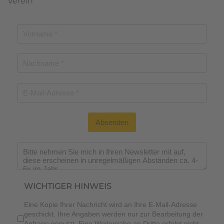
Verein
Absenden
Wichtiger Hinweis
*
WICHTIGER HINWEIS
Eine Kopie Ihrer Nachricht wird an Ihre E-Mail-Adresse
geschickt. Ihre Angaben werden nur zur Bearbeitung der
Anfrage genutzt. Eine Weitergabe an Dritte erfolgt nicht.