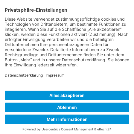
BIENENZUCHTVEREIN SULZBACH-ROSENBERG
1871 E.V.
1. Vorsitzender
Matthias Bohmann
Siebeneichen 13
92237 Sulzbach-Rosenberg
Tel.:
+49 (0)9661 9069595
E-Mail:
vorstand@bienenzuchtverein-sulzbach-
rosenberg.de
Copyright © Bienenzuchtverein
Sulzbach-Rosenberg 1871 e.V.
Kontakt
|
Impressum
|
Datenschutzerklärung
|
Cookie-Einstellungen