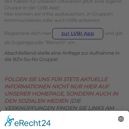
Wir haben für unseren Ortsverein jetzt eine eigene
Gruppe in der LVBI App!
Hier können wir Infos austauschen, in Gruppen
kommunizieren oder auch Hilfe anbieten.
Registriere dich hier
und gib
zur LVBI App
als Zugangscode “Biene10” ein.
Abschließend stelle eine Anfrage zur Aufnahme in
die BZV-Su-Ro Gruppe!
FOLGEN SIE UNS FÜR STETS AKTUELLE
INFORMATIONEN NICHT NUR HIER AUF
UNSERER HOMEPAGE, SONDERN AUCH IN
DEN SOZIALEN MEDIEN
(DIE
VERKNÜPFUNGEN FINDEN SIE LINKS AM
OBEREN SEITENRAND)
.