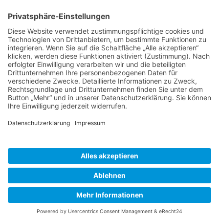
BIENENZUCHTVEREIN SULZBACH-ROSENBERG
1871 E.V.
1. Vorsitzender
Matthias Bohmann
Siebeneichen 13
92237 Sulzbach-Rosenberg
Tel.:
+49 (0)9661 9069595
E-Mail:
vorstand@bienenzuchtverein-sulzbach-
rosenberg.de
Copyright © Bienenzuchtverein
Sulzbach-Rosenberg 1871 e.V.
Kontakt
|
Impressum
|
Datenschutzerklärung
|
Cookie-Einstellungen