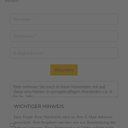
Verein
Absenden
Wichtiger Hinweis
*
WICHTIGER HINWEIS
Eine Kopie Ihrer Nachricht wird an Ihre E-Mail-Adresse
geschickt. Ihre Angaben werden nur zur Bearbeitung der
Anfrage genutzt. Eine Weitergabe an Dritte erfolgt nicht.