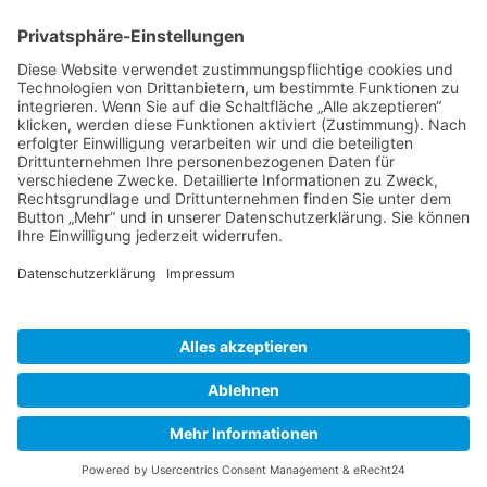
BIENENZUCHTVEREIN SULZBACH-ROSENBERG
1871 E.V.
1. Vorsitzender
Matthias Bohmann
Siebeneichen 13
92237 Sulzbach-Rosenberg
Tel.:
+49 (0)9661 9069595
E-Mail:
vorstand@bienenzuchtverein-sulzbach-
rosenberg.de
Copyright © Bienenzuchtverein
Sulzbach-Rosenberg 1871 e.V.
Kontakt
|
Impressum
|
Datenschutzerklärung
|
Cookie-Einstellungen