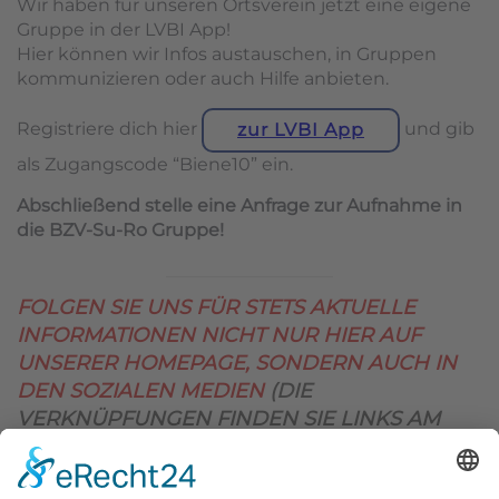
Wir haben für unseren Ortsverein jetzt eine eigene
Gruppe in der LVBI App!
Hier können wir Infos austauschen, in Gruppen
kommunizieren oder auch Hilfe anbieten.
Registriere dich hier
und gib
zur LVBI App
als Zugangscode “Biene10” ein.
Abschließend stelle eine Anfrage zur Aufnahme in
die BZV-Su-Ro Gruppe!
FOLGEN SIE UNS FÜR STETS AKTUELLE
INFORMATIONEN NICHT NUR HIER AUF
UNSERER HOMEPAGE, SONDERN AUCH IN
DEN SOZIALEN MEDIEN
(DIE
VERKNÜPFUNGEN FINDEN SIE LINKS AM
OBEREN SEITENRAND)
.