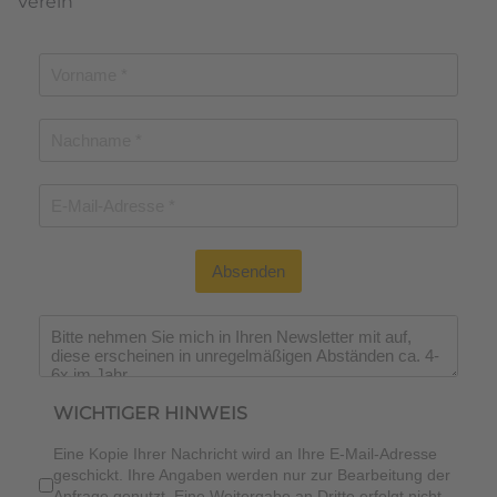
Verein
Absenden
Wichtiger Hinweis
*
WICHTIGER HINWEIS
Eine Kopie Ihrer Nachricht wird an Ihre E-Mail-Adresse
geschickt. Ihre Angaben werden nur zur Bearbeitung der
Anfrage genutzt. Eine Weitergabe an Dritte erfolgt nicht.