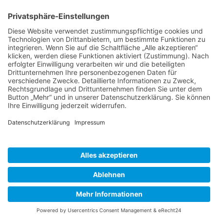
BIENENZUCHTVEREIN SULZBACH-ROSENBERG
1871 E.V.
1. Vorsitzender
Matthias Bohmann
Siebeneichen 13
92237 Sulzbach-Rosenberg
Tel.:
+49 (0)9661 9069595
E-Mail:
vorstand@bienenzuchtverein-sulzbach-
rosenberg.de
Copyright © Bienenzuchtverein
Sulzbach-Rosenberg 1871 e.V.
Kontakt
|
Impressum
|
Datenschutzerklärung
|
Cookie-Einstellungen