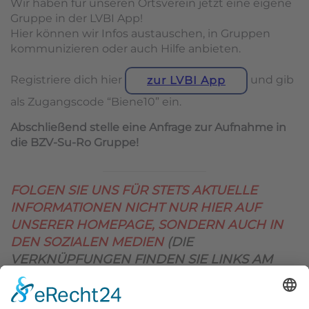
Wir haben für unseren Ortsverein jetzt eine eigene
Gruppe in der LVBI App!
Hier können wir Infos austauschen, in Gruppen
kommunizieren oder auch Hilfe anbieten.
Registriere dich hier
und gib
zur LVBI App
als Zugangscode “Biene10” ein.
Abschließend stelle eine Anfrage zur Aufnahme in
die BZV-Su-Ro Gruppe!
FOLGEN SIE UNS FÜR STETS AKTUELLE
INFORMATIONEN NICHT NUR HIER AUF
UNSERER HOMEPAGE, SONDERN AUCH IN
DEN SOZIALEN MEDIEN
(DIE
VERKNÜPFUNGEN FINDEN SIE LINKS AM
OBEREN SEITENRAND)
.