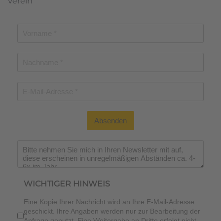
Verein
Absenden
Wichtiger Hinweis
*
WICHTIGER HINWEIS
Eine Kopie Ihrer Nachricht wird an Ihre E-Mail-Adresse
geschickt. Ihre Angaben werden nur zur Bearbeitung der
Anfrage genutzt. Eine Weitergabe an Dritte erfolgt nicht.