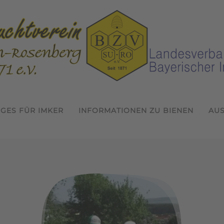
IGES FÜR IMKER
INFORMATIONEN ZU BIENEN
AU
Willkommen beim Bienenzuchtver
Termine 2026
In der Gemeinschaft Imkern
Jahreshauptversammlung 
1. Probeimkertag 2026
1. Jungimkerforum de
Wissen erwerben 
inschaft Imk