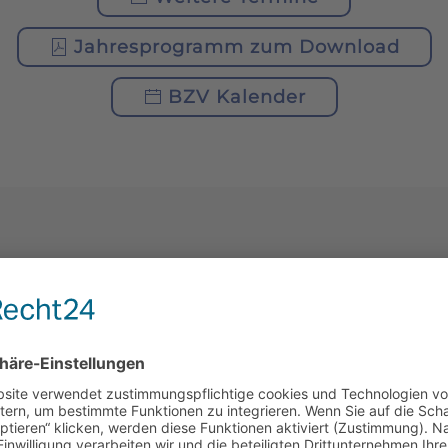
Jahresprogramm zum Download
BZV Kalender
AKTUELLES
MLUNG
1. PROBEIMKERTAG
2026