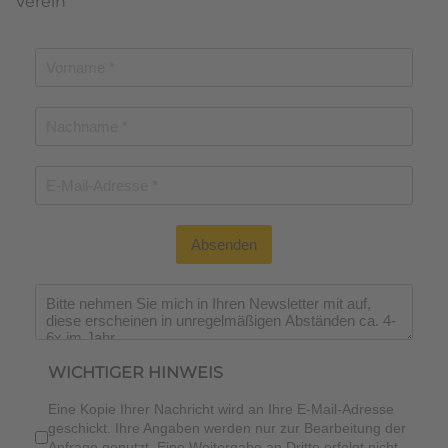
Verein
Absenden
Wichtiger Hinweis
*
WICHTIGER HINWEIS
Eine Kopie Ihrer Nachricht wird an Ihre E-Mail-Adresse
geschickt. Ihre Angaben werden nur zur Bearbeitung der
Anfrage genutzt. Eine Weitergabe an Dritte erfolgt nicht.