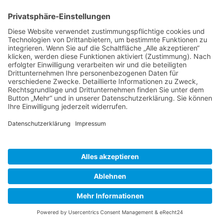
BIENENZUCHTVEREIN SULZBACH-ROSENBERG
1871 E.V.
1. Vorsitzender
Matthias Bohmann
Siebeneichen 13
92237 Sulzbach-Rosenberg
Tel.:
+49 (0)9661 9069595
E-Mail:
vorstand@bienenzuchtverein-sulzbach-
rosenberg.de
Copyright © Bienenzuchtverein
Sulzbach-Rosenberg 1871 e.V.
Kontakt
|
Impressum
|
Datenschutzerklärung
|
Cookie-Einstellungen