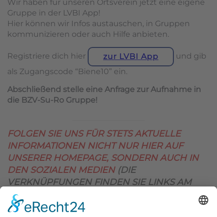
Wir haben für unseren Ortsverein jetzt eine eigene
Gruppe in der LVBI App!
Hier können wir Infos austauschen, in Gruppen
kommunizieren oder auch Hilfe anbieten.
Registriere dich hier
und gib
zur LVBI App
als Zugangscode “Biene10” ein.
Abschließend stelle eine Anfrage zur Aufnahme in
die BZV-Su-Ro Gruppe!
FOLGEN SIE UNS FÜR STETS AKTUELLE
INFORMATIONEN NICHT NUR HIER AUF
UNSERER HOMEPAGE, SONDERN AUCH IN
DEN SOZIALEN MEDIEN
(DIE
VERKNÜPFUNGEN FINDEN SIE LINKS AM
OBEREN SEITENRAND)
.