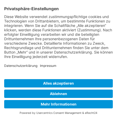
BIENENZUCHTVEREIN SULZBACH-ROSENBERG
1871 E.V.
1. Vorsitzender
Matthias Bohmann
Siebeneichen 13
92237 Sulzbach-Rosenberg
Tel.:
+49 (0)9661 9069595
E-Mail:
vorstand@bienenzuchtverein-sulzbach-
rosenberg.de
Copyright © Bienenzuchtverein
Sulzbach-Rosenberg 1871 e.V.
Kontakt
|
Impressum
|
Datenschutzerklärung
|
Cookie-Einstellungen