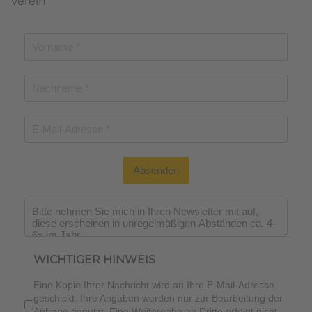
Verein
Absenden
Wichtiger Hinweis
*
WICHTIGER HINWEIS
Eine Kopie Ihrer Nachricht wird an Ihre E-Mail-Adresse
geschickt. Ihre Angaben werden nur zur Bearbeitung der
Anfrage genutzt. Eine Weitergabe an Dritte erfolgt nicht.