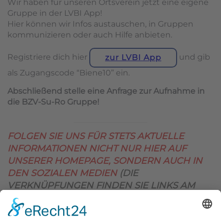
Wir haben für unseren Ortsverein jetzt eine eigene
Gruppe in der LVBI App!
Hier können wir Infos austauschen, in Gruppen
kommunizieren oder auch Hilfe anbieten.
Registriere dich hier
und gib
zur LVBI App
als Zugangscode “Biene10” ein.
Abschließend stelle eine Anfrage zur Aufnahme in
die BZV-Su-Ro Gruppe!
FOLGEN SIE UNS FÜR STETS AKTUELLE
INFORMATIONEN NICHT NUR HIER AUF
UNSERER HOMEPAGE, SONDERN AUCH IN
DEN SOZIALEN MEDIEN
(DIE
VERKNÜPFUNGEN FINDEN SIE LINKS AM
OBEREN SEITENRAND)
.