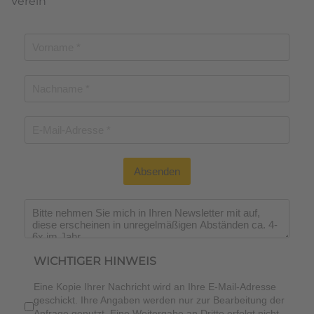
Verein
Absenden
Wichtiger Hinweis
*
WICHTIGER HINWEIS
Eine Kopie Ihrer Nachricht wird an Ihre E-Mail-Adresse
geschickt. Ihre Angaben werden nur zur Bearbeitung der
Anfrage genutzt. Eine Weitergabe an Dritte erfolgt nicht.