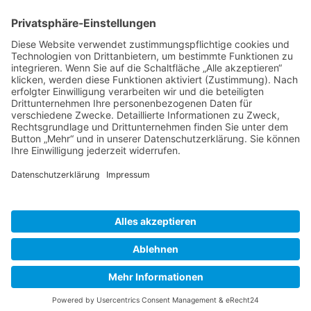
BIENENZUCHTVEREIN SULZBACH-ROSENBERG
1871 E.V.
1. Vorsitzender
Matthias Bohmann
Siebeneichen 13
92237 Sulzbach-Rosenberg
Tel.:
+49 (0)9661 9069595
E-Mail:
vorstand@bienenzuchtverein-sulzbach-
rosenberg.de
Copyright © Bienenzuchtverein
Sulzbach-Rosenberg 1871 e.V.
Kontakt
|
Impressum
|
Datenschutzerklärung
|
Cookie-Einstellungen