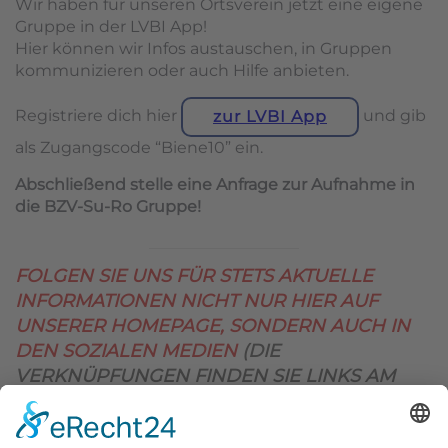
Wir haben für unseren Ortsverein jetzt eine eigene
Gruppe in der LVBI App!
Hier können wir Infos austauschen, in Gruppen
kommunizieren oder auch Hilfe anbieten.
Registriere dich hier
und gib
zur LVBI App
als Zugangscode “Biene10” ein.
Abschließend stelle eine Anfrage zur Aufnahme in
die BZV-Su-Ro Gruppe!
FOLGEN SIE UNS FÜR STETS AKTUELLE
INFORMATIONEN NICHT NUR HIER AUF
UNSERER HOMEPAGE, SONDERN AUCH IN
DEN SOZIALEN MEDIEN
(DIE
VERKNÜPFUNGEN FINDEN SIE LINKS AM
OBEREN SEITENRAND)
.