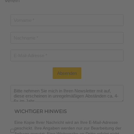
Verein
Absenden
Wichtiger Hinweis
*
WICHTIGER HINWEIS
Eine Kopie Ihrer Nachricht wird an Ihre E-Mail-Adresse
geschickt. Ihre Angaben werden nur zur Bearbeitung der
Anfrage genutzt. Eine Weitergabe an Dritte erfolgt nicht.