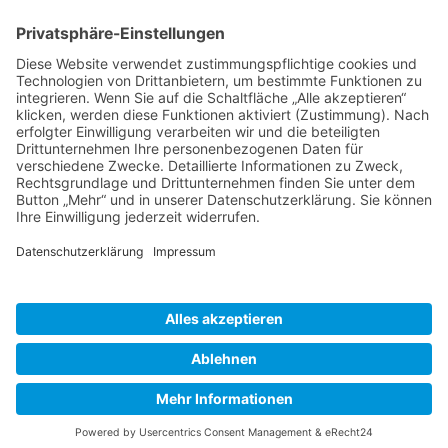
BIENENZUCHTVEREIN SULZBACH-ROSENBERG
1871 E.V.
1. Vorsitzender
Matthias Bohmann
Siebeneichen 13
92237 Sulzbach-Rosenberg
Tel.:
+49 (0)9661 9069595
E-Mail:
vorstand@bienenzuchtverein-sulzbach-
rosenberg.de
Copyright © Bienenzuchtverein
Sulzbach-Rosenberg 1871 e.V.
Kontakt
|
Impressum
|
Datenschutzerklärung
|
Cookie-Einstellungen