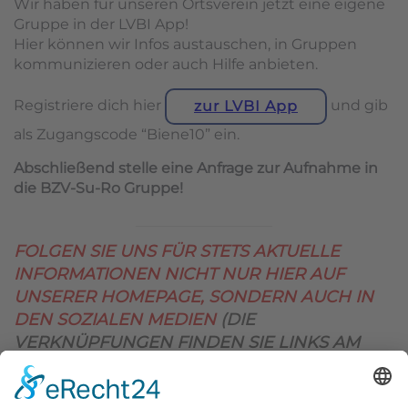
Wir haben für unseren Ortsverein jetzt eine eigene
Gruppe in der LVBI App!
Hier können wir Infos austauschen, in Gruppen
kommunizieren oder auch Hilfe anbieten.
Registriere dich hier
und gib
zur LVBI App
als Zugangscode “Biene10” ein.
Abschließend stelle eine Anfrage zur Aufnahme in
die BZV-Su-Ro Gruppe!
FOLGEN SIE UNS FÜR STETS AKTUELLE
INFORMATIONEN NICHT NUR HIER AUF
UNSERER HOMEPAGE, SONDERN AUCH IN
DEN SOZIALEN MEDIEN
(DIE
VERKNÜPFUNGEN FINDEN SIE LINKS AM
OBEREN SEITENRAND)
.