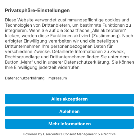
BIENENZUCHTVEREIN SULZBACH-ROSENBERG
1871 E.V.
1. Vorsitzender
Matthias Bohmann
Siebeneichen 13
92237 Sulzbach-Rosenberg
Tel.:
+49 (0)9661 9069595
E-Mail:
vorstand@bienenzuchtverein-sulzbach-
rosenberg.de
Copyright © Bienenzuchtverein
Sulzbach-Rosenberg 1871 e.V.
Kontakt
|
Impressum
|
Datenschutzerklärung
|
Cookie-Einstellungen