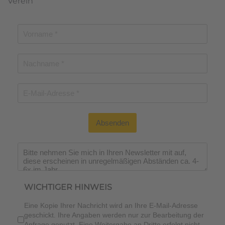
Verein
Absenden
Wichtiger Hinweis
*
WICHTIGER HINWEIS
Eine Kopie Ihrer Nachricht wird an Ihre E-Mail-Adresse
geschickt. Ihre Angaben werden nur zur Bearbeitung der
Anfrage genutzt. Eine Weitergabe an Dritte erfolgt nicht.