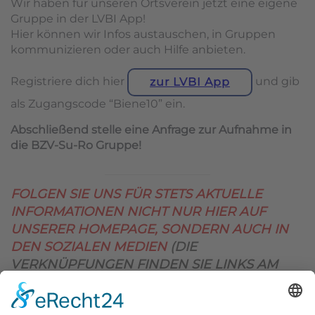
Wir haben für unseren Ortsverein jetzt eine eigene
Gruppe in der LVBI App!
Hier können wir Infos austauschen, in Gruppen
kommunizieren oder auch Hilfe anbieten.
Registriere dich hier
und gib
zur LVBI App
als Zugangscode “Biene10” ein.
Abschließend stelle eine Anfrage zur Aufnahme in
die BZV-Su-Ro Gruppe!
FOLGEN SIE UNS FÜR STETS AKTUELLE
INFORMATIONEN NICHT NUR HIER AUF
UNSERER HOMEPAGE, SONDERN AUCH IN
DEN SOZIALEN MEDIEN
(DIE
VERKNÜPFUNGEN FINDEN SIE LINKS AM
OBEREN SEITENRAND)
.