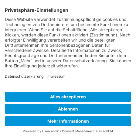
BIENENZUCHTVEREIN SULZBACH-ROSENBERG
1871 E.V.
1. Vorsitzender
Matthias Bohmann
Siebeneichen 13
92237 Sulzbach-Rosenberg
Tel.:
+49 (0)9661 9069595
E-Mail:
vorstand@bienenzuchtverein-sulzbach-
rosenberg.de
Copyright © Bienenzuchtverein
Sulzbach-Rosenberg 1871 e.V.
Kontakt
|
Impressum
|
Datenschutzerklärung
|
Cookie-Einstellungen