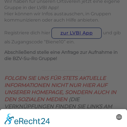
Wir haben für unseren Ortsverein jetzt eine eigene
Gruppe in der LVBI App!
Hier können wir Infos austauschen, in Gruppen
kommunizieren oder auch Hilfe anbieten.
Registriere dich hier
und gib
zur LVBI App
als Zugangscode “Biene10” ein.
Abschließend stelle eine Anfrage zur Aufnahme in
die BZV-Su-Ro Gruppe!
FOLGEN SIE UNS FÜR STETS AKTUELLE
INFORMATIONEN NICHT NUR HIER AUF
UNSERER HOMEPAGE, SONDERN AUCH IN
DEN SOZIALEN MEDIEN
(DIE
VERKNÜPFUNGEN FINDEN SIE LINKS AM
OBEREN SEITENRAND)
.