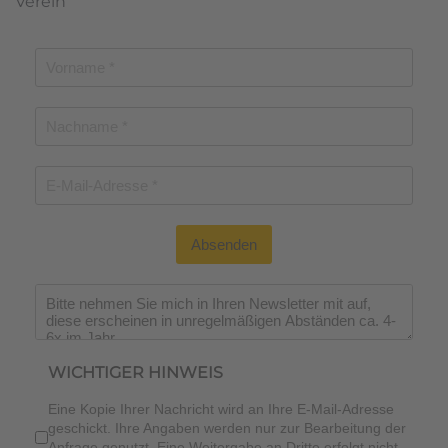
Verein
Absenden
Wichtiger Hinweis
*
WICHTIGER HINWEIS
Eine Kopie Ihrer Nachricht wird an Ihre E-Mail-Adresse
geschickt. Ihre Angaben werden nur zur Bearbeitung der
Anfrage genutzt. Eine Weitergabe an Dritte erfolgt nicht.