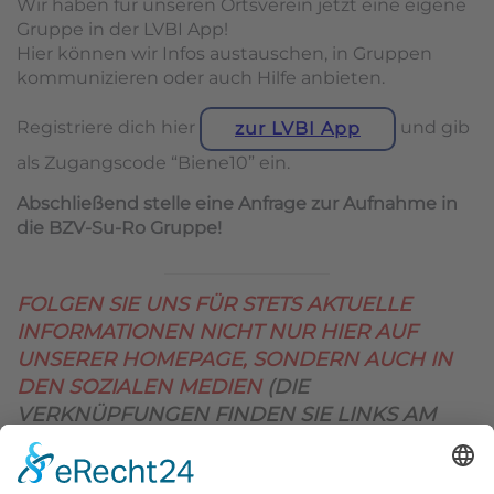
Wir haben für unseren Ortsverein jetzt eine eigene
Gruppe in der LVBI App!
Hier können wir Infos austauschen, in Gruppen
kommunizieren oder auch Hilfe anbieten.
Registriere dich hier
und gib
zur LVBI App
als Zugangscode “Biene10” ein.
Abschließend stelle eine Anfrage zur Aufnahme in
die BZV-Su-Ro Gruppe!
FOLGEN SIE UNS FÜR STETS AKTUELLE
INFORMATIONEN NICHT NUR HIER AUF
UNSERER HOMEPAGE, SONDERN AUCH IN
DEN SOZIALEN MEDIEN
(DIE
VERKNÜPFUNGEN FINDEN SIE LINKS AM
OBEREN SEITENRAND)
.