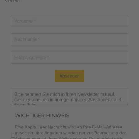
Verein
Absenden
Wichtiger Hinweis
*
WICHTIGER HINWEIS
Eine Kopie Ihrer Nachricht wird an Ihre E-Mail-Adresse
geschickt. Ihre Angaben werden nur zur Bearbeitung der
Anfrage genutzt. Eine Weitergabe an Dritte erfolgt nicht.