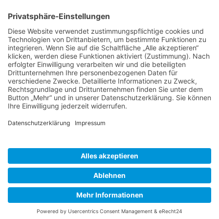
BIENENZUCHTVEREIN SULZBACH-ROSENBERG
1871 E.V.
1. Vorsitzender
Matthias Bohmann
Siebeneichen 13
92237 Sulzbach-Rosenberg
Tel.:
+49 (0)9661 9069595
E-Mail:
vorstand@bienenzuchtverein-sulzbach-
rosenberg.de
Copyright © Bienenzuchtverein
Sulzbach-Rosenberg 1871 e.V.
Kontakt
|
Impressum
|
Datenschutzerklärung
|
Cookie-Einstellungen