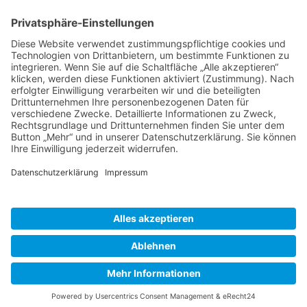
BIENENZUCHTVEREIN SULZBACH-ROSENBERG
1871 E.V.
1. Vorsitzender
Matthias Bohmann
Siebeneichen 13
92237 Sulzbach-Rosenberg
Tel.:
+49 (0)9661 9069595
E-Mail:
vorstand@bienenzuchtverein-sulzbach-
rosenberg.de
Copyright © Bienenzuchtverein
Sulzbach-Rosenberg 1871 e.V.
Kontakt
|
Impressum
|
Datenschutzerklärung
|
Cookie-Einstellungen