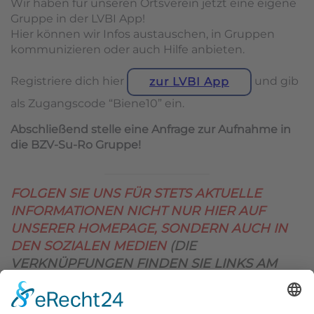
Wir haben für unseren Ortsverein jetzt eine eigene
Gruppe in der LVBI App!
Hier können wir Infos austauschen, in Gruppen
kommunizieren oder auch Hilfe anbieten.
Registriere dich hier
und gib
zur LVBI App
als Zugangscode “Biene10” ein.
Abschließend stelle eine Anfrage zur Aufnahme in
die BZV-Su-Ro Gruppe!
FOLGEN SIE UNS FÜR STETS AKTUELLE
INFORMATIONEN NICHT NUR HIER AUF
UNSERER HOMEPAGE, SONDERN AUCH IN
DEN SOZIALEN MEDIEN
(DIE
VERKNÜPFUNGEN FINDEN SIE LINKS AM
OBEREN SEITENRAND)
.