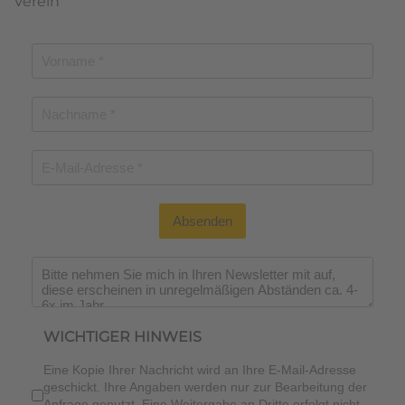
Verein
Absenden
Wichtiger Hinweis
*
WICHTIGER HINWEIS
Eine Kopie Ihrer Nachricht wird an Ihre E-Mail-Adresse
geschickt. Ihre Angaben werden nur zur Bearbeitung der
Anfrage genutzt. Eine Weitergabe an Dritte erfolgt nicht.