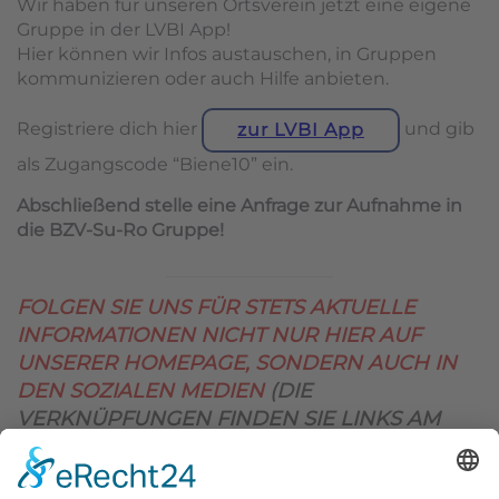
Wir haben für unseren Ortsverein jetzt eine eigene
Gruppe in der LVBI App!
Hier können wir Infos austauschen, in Gruppen
kommunizieren oder auch Hilfe anbieten.
Registriere dich hier
und gib
zur LVBI App
als Zugangscode “Biene10” ein.
Abschließend stelle eine Anfrage zur Aufnahme in
die BZV-Su-Ro Gruppe!
FOLGEN SIE UNS FÜR STETS AKTUELLE
INFORMATIONEN NICHT NUR HIER AUF
UNSERER HOMEPAGE, SONDERN AUCH IN
DEN SOZIALEN MEDIEN
(DIE
VERKNÜPFUNGEN FINDEN SIE LINKS AM
OBEREN SEITENRAND)
.