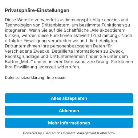
BIENENZUCHTVEREIN SULZBACH-ROSENBERG
1871 E.V.
1. Vorsitzender
Matthias Bohmann
Siebeneichen 13
92237 Sulzbach-Rosenberg
Tel.:
+49 (0)9661 9069595
E-Mail:
vorstand@bienenzuchtverein-sulzbach-
rosenberg.de
Copyright © Bienenzuchtverein
Sulzbach-Rosenberg 1871 e.V.
Kontakt
|
Impressum
|
Datenschutzerklärung
|
Cookie-Einstellungen