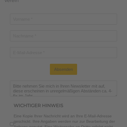
Verein
Absenden
Wichtiger Hinweis
*
WICHTIGER HINWEIS
Eine Kopie Ihrer Nachricht wird an Ihre E-Mail-Adresse
geschickt. Ihre Angaben werden nur zur Bearbeitung der
Anfrage genutzt. Eine Weitergabe an Dritte erfolgt nicht.