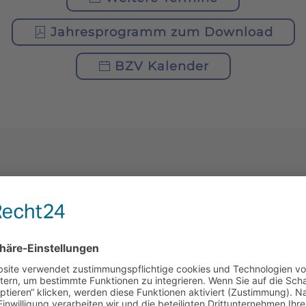
Jahresprogramm zum Download
BZV Kalender
AKTUELLES
MLUNG
1. PROBEIMKERTAG
2026