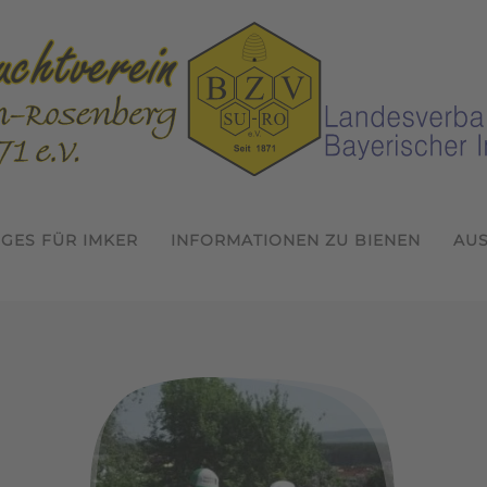
IGES FÜR IMKER
INFORMATIONEN ZU BIENEN
AU
Willkommen beim Bienenzuchtver
Termine 2026
In der Gemeinschaft Imkern
Jahreshauptversammlung 
1. Probeimkertag 2026
1. Jungimkerforum de
Wissen erwerben 
inschaft Imk