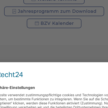
Jahresprogramm zum Download
BZV Kalender
AKTUELLES
MLUNG
1. PROBEIMKERTAG
2026