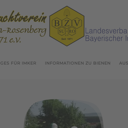
IGES FÜR IMKER
INFORMATIONEN ZU BIENEN
AU
Willkommen beim Bienenzuchtver
Termine 2026
In der Gemeinschaft Imkern
Jahreshauptversammlung 
1. Probeimkertag 2026
1. Jungimkerforum de
Wissen erwerben 
inschaft Imk