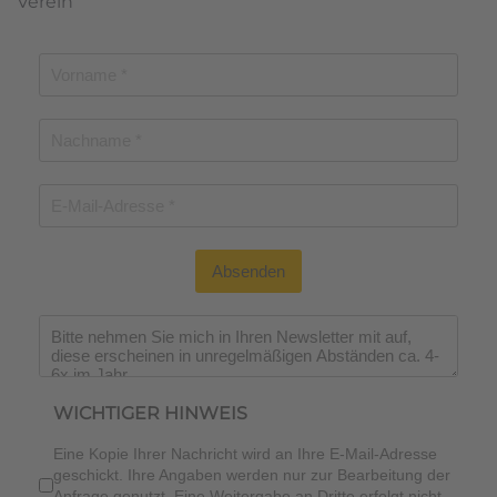
Verein
Absenden
Wichtiger Hinweis
*
WICHTIGER HINWEIS
Eine Kopie Ihrer Nachricht wird an Ihre E-Mail-Adresse
geschickt. Ihre Angaben werden nur zur Bearbeitung der
Anfrage genutzt. Eine Weitergabe an Dritte erfolgt nicht.