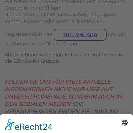
Wir haben für unseren Ortsverein jetzt eine eigene
Gruppe in der LVBI App!
Hier können wir Infos austauschen, in Gruppen
kommunizieren oder auch Hilfe anbieten.
Registriere dich hier
und gib
zur LVBI App
als Zugangscode “Biene10” ein.
Abschließend stelle eine Anfrage zur Aufnahme in
die BZV-Su-Ro Gruppe!
FOLGEN SIE UNS FÜR STETS AKTUELLE
INFORMATIONEN NICHT NUR HIER AUF
UNSERER HOMEPAGE, SONDERN AUCH IN
DEN SOZIALEN MEDIEN
(DIE
VERKNÜPFUNGEN FINDEN SIE LINKS AM
OBEREN SEITENRAND)
.