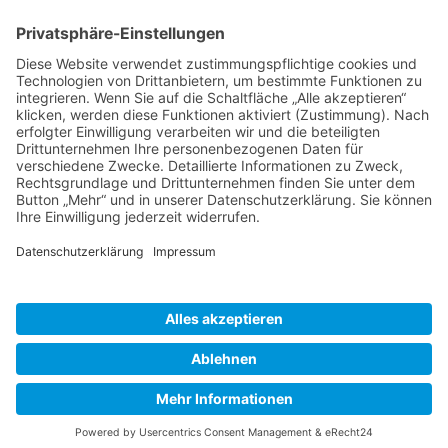
BIENENZUCHTVEREIN SULZBACH-ROSENBERG
1871 E.V.
1. Vorsitzender
Matthias Bohmann
Siebeneichen 13
92237 Sulzbach-Rosenberg
Tel.:
+49 (0)9661 9069595
E-Mail:
vorstand@bienenzuchtverein-sulzbach-
rosenberg.de
Copyright © Bienenzuchtverein
Sulzbach-Rosenberg 1871 e.V.
Kontakt
|
Impressum
|
Datenschutzerklärung
|
Cookie-Einstellungen