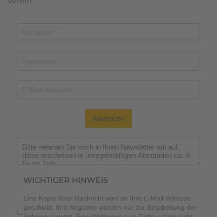
Verein
Absenden
Wichtiger Hinweis
*
WICHTIGER HINWEIS
Eine Kopie Ihrer Nachricht wird an Ihre E-Mail-Adresse
geschickt. Ihre Angaben werden nur zur Bearbeitung der
Anfrage genutzt. Eine Weitergabe an Dritte erfolgt nicht.