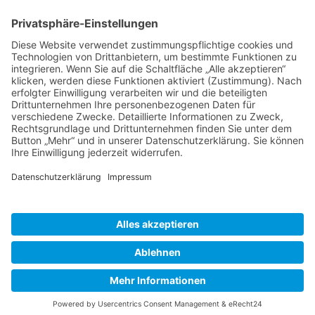
BIENENZUCHTVEREIN SULZBACH-ROSENBERG
1871 E.V.
1. Vorsitzender
Matthias Bohmann
Siebeneichen 13
92237 Sulzbach-Rosenberg
Tel.:
+49 (0)9661 9069595
E-Mail:
vorstand@bienenzuchtverein-sulzbach-
rosenberg.de
Copyright © Bienenzuchtverein
Sulzbach-Rosenberg 1871 e.V.
Kontakt
|
Impressum
|
Datenschutzerklärung
|
Cookie-Einstellungen