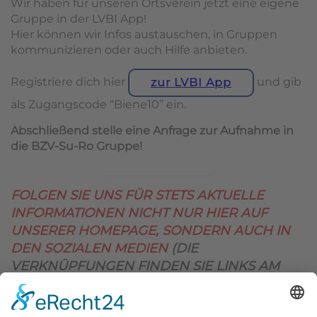
Wir haben für unseren Ortsverein jetzt eine eigene
Gruppe in der LVBI App!
Hier können wir Infos austauschen, in Gruppen
kommunizieren oder auch Hilfe anbieten.
Registriere dich hier
und gib
zur LVBI App
als Zugangscode “Biene10” ein.
Abschließend stelle eine Anfrage zur Aufnahme in
die BZV-Su-Ro Gruppe!
FOLGEN SIE UNS FÜR STETS AKTUELLE
INFORMATIONEN NICHT NUR HIER AUF
UNSERER HOMEPAGE, SONDERN AUCH IN
DEN SOZIALEN MEDIEN
(DIE
VERKNÜPFUNGEN FINDEN SIE LINKS AM
OBEREN SEITENRAND)
.