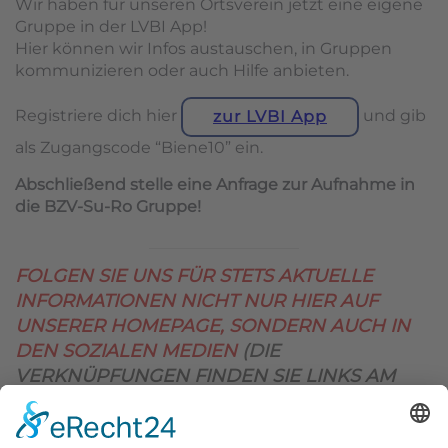
Wir haben für unseren Ortsverein jetzt eine eigene
Gruppe in der LVBI App!
Hier können wir Infos austauschen, in Gruppen
kommunizieren oder auch Hilfe anbieten.
Registriere dich hier
und gib
zur LVBI App
als Zugangscode “Biene10” ein.
Abschließend stelle eine Anfrage zur Aufnahme in
die BZV-Su-Ro Gruppe!
FOLGEN SIE UNS FÜR STETS AKTUELLE
INFORMATIONEN NICHT NUR HIER AUF
UNSERER HOMEPAGE, SONDERN AUCH IN
DEN SOZIALEN MEDIEN
(DIE
VERKNÜPFUNGEN FINDEN SIE LINKS AM
OBEREN SEITENRAND)
.