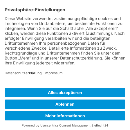
BIENENZUCHTVEREIN SULZBACH-ROSENBERG
1871 E.V.
1. Vorsitzender
Matthias Bohmann
Siebeneichen 13
92237 Sulzbach-Rosenberg
Tel.:
+49 (0)9661 9069595
E-Mail:
vorstand@bienenzuchtverein-sulzbach-
rosenberg.de
Copyright © Bienenzuchtverein
Sulzbach-Rosenberg 1871 e.V.
Kontakt
|
Impressum
|
Datenschutzerklärung
|
Cookie-Einstellungen