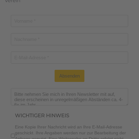
Verein
Absenden
Wichtiger Hinweis
*
WICHTIGER HINWEIS
Eine Kopie Ihrer Nachricht wird an Ihre E-Mail-Adresse
geschickt. Ihre Angaben werden nur zur Bearbeitung der
Anfrage genutzt. Eine Weitergabe an Dritte erfolgt nicht.