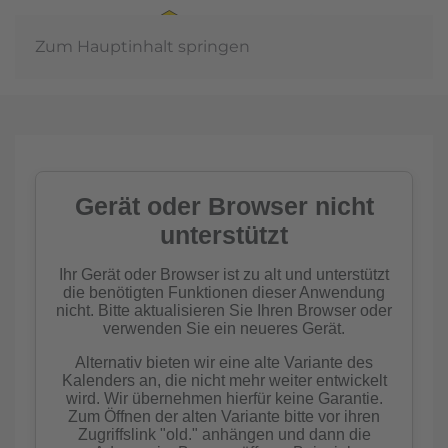
Zum Hauptinhalt springen
Jahreshau
r
haft
n
me