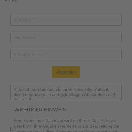
Verein
Absenden
Wichtiger Hinweis
*
WICHTIGER HINWEIS
Eine Kopie Ihrer Nachricht wird an Ihre E-Mail-Adresse
geschickt. Ihre Angaben werden nur zur Bearbeitung der
Anfrage genutzt. Eine Weitergabe an Dritte erfolgt nicht.