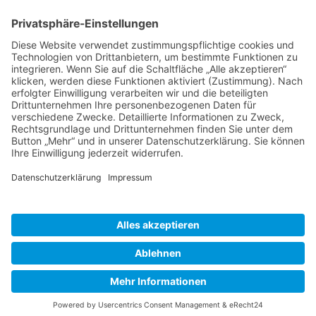
BIENENZUCHTVEREIN SULZBACH-ROSENBERG
1871 E.V.
1. Vorsitzender
Matthias Bohmann
Siebeneichen 13
92237 Sulzbach-Rosenberg
Tel.:
+49 (0)9661 9069595
E-Mail:
vorstand@bienenzuchtverein-sulzbach-
rosenberg.de
Copyright © Bienenzuchtverein
Sulzbach-Rosenberg 1871 e.V.
Kontakt
|
Impressum
|
Datenschutzerklärung
|
Cookie-Einstellungen