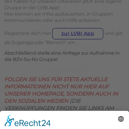
Wir haben für unseren Ortsverein jetzt eine eigene
Gruppe in der LVBI App!
Hier können wir Infos austauschen, in Gruppen
kommunizieren oder auch Hilfe anbieten.
Registriere dich hier
und gib
zur LVBI App
als Zugangscode “Biene10” ein.
Abschließend stelle eine Anfrage zur Aufnahme in
die BZV-Su-Ro Gruppe!
FOLGEN SIE UNS FÜR STETS AKTUELLE
INFORMATIONEN NICHT NUR HIER AUF
UNSERER HOMEPAGE, SONDERN AUCH IN
DEN SOZIALEN MEDIEN
(DIE
VERKNÜPFUNGEN FINDEN SIE LINKS AM
OBEREN SEITENRAND)
.