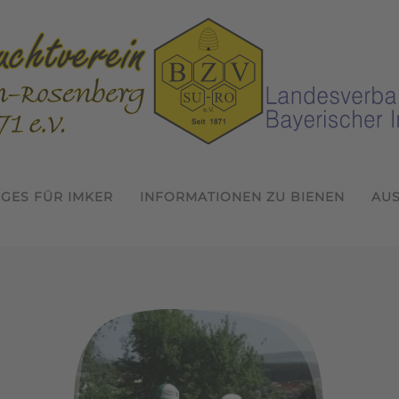
IGES FÜR IMKER
INFORMATIONEN ZU BIENEN
AU
Willkommen beim Bienenzuchtver
Termine 2026
In der Gemeinschaft Imkern
Jahreshauptversammlung 
1. Probeimkertag 2026
1. Jungimkerforum de
Wissen erwerben 
beimkertag 20
mehr erfahren