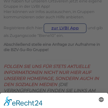
Wir haben für unseren Ortsverein jetzt eine eigene
Gruppe in der LVBI App!
Hier können wir Infos austauschen, in Gruppen
kommunizieren oder auch Hilfe anbieten.
Registriere dich hier
und gib
zur LVBI App
als Zugangscode “Biene10” ein.
Abschließend stelle eine Anfrage zur Aufnahme in
die BZV-Su-Ro Gruppe!
FOLGEN SIE UNS FÜR STETS AKTUELLE
INFORMATIONEN NICHT NUR HIER AUF
UNSERER HOMEPAGE, SONDERN AUCH IN
DEN SOZIALEN MEDIEN
(DIE
VERKNÜPFUNGEN FINDEN SIE LINKS AM
OBEREN SEITENRAND)
.