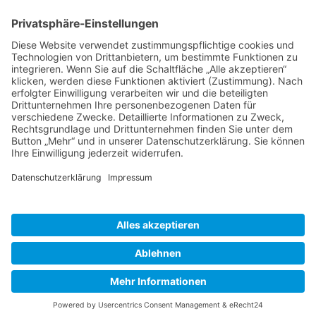
BIENENZUCHTVEREIN SULZBACH-ROSENBERG
1871 E.V.
1. Vorsitzender
Matthias Bohmann
Siebeneichen 13
92237 Sulzbach-Rosenberg
Tel.:
+49 (0)9661 9069595
E-Mail:
vorstand@bienenzuchtverein-sulzbach-
rosenberg.de
Copyright © Bienenzuchtverein
Sulzbach-Rosenberg 1871 e.V.
Kontakt
|
Impressum
|
Datenschutzerklärung
|
Cookie-Einstellungen