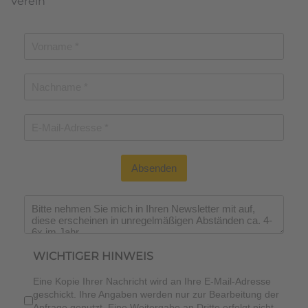
Verein
Absenden
Wichtiger Hinweis
*
WICHTIGER HINWEIS
Eine Kopie Ihrer Nachricht wird an Ihre E-Mail-Adresse
geschickt. Ihre Angaben werden nur zur Bearbeitung der
Anfrage genutzt. Eine Weitergabe an Dritte erfolgt nicht.