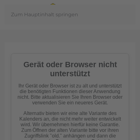
Zum Hauptinhalt springen
Jahreshau
r
haft
n
me