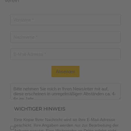
Verein
Absenden
Wichtiger Hinweis
*
WICHTIGER HINWEIS
Eine Kopie Ihrer Nachricht wird an Ihre E-Mail-Adresse
geschickt. Ihre Angaben werden nur zur Bearbeitung der
Anfrage genutzt. Eine Weitergabe an Dritte erfolgt nicht.