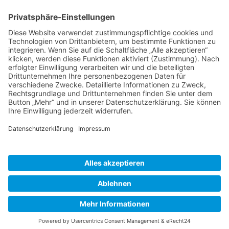
BIENENZUCHTVEREIN SULZBACH-ROSENBERG
1871 E.V.
1. Vorsitzender
Matthias Bohmann
Siebeneichen 13
92237 Sulzbach-Rosenberg
Tel.:
+49 (0)9661 9069595
E-Mail:
vorstand@bienenzuchtverein-sulzbach-
rosenberg.de
Copyright © Bienenzuchtverein
Sulzbach-Rosenberg 1871 e.V.
Kontakt
|
Impressum
|
Datenschutzerklärung
|
Cookie-Einstellungen