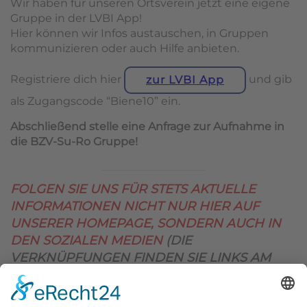
Wir haben für unseren Ortsverein jetzt eine eigene
Gruppe in der LVBI App!
Hier können wir Infos austauschen, in Gruppen
kommunizieren oder auch Hilfe anbieten.
Registriere dich hier
und gib
zur LVBI App
als Zugangscode “Biene10” ein.
Abschließend stelle eine Anfrage zur Aufnahme in
die BZV-Su-Ro Gruppe!
FOLGEN SIE UNS FÜR STETS AKTUELLE
INFORMATIONEN NICHT NUR HIER AUF
UNSERER HOMEPAGE, SONDERN AUCH IN
DEN SOZIALEN MEDIEN
(DIE
VERKNÜPFUNGEN FINDEN SIE LINKS AM
OBEREN SEITENRAND)
.