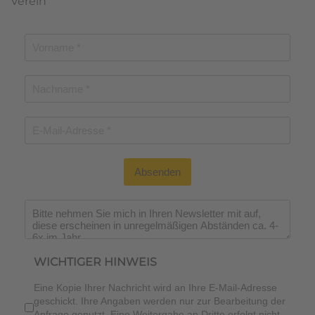
Verein
Absenden
Wichtiger Hinweis
*
WICHTIGER HINWEIS
Eine Kopie Ihrer Nachricht wird an Ihre E-Mail-Adresse
geschickt. Ihre Angaben werden nur zur Bearbeitung der
Anfrage genutzt. Eine Weitergabe an Dritte erfolgt nicht.