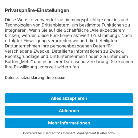
BIENENZUCHTVEREIN SULZBACH-ROSENBERG
1871 E.V.
1. Vorsitzender
Matthias Bohmann
Siebeneichen 13
92237 Sulzbach-Rosenberg
Tel.:
+49 (0)9661 9069595
E-Mail:
vorstand@bienenzuchtverein-sulzbach-
rosenberg.de
Copyright © Bienenzuchtverein
Sulzbach-Rosenberg 1871 e.V.
Kontakt
|
Impressum
|
Datenschutzerklärung
|
Cookie-Einstellungen