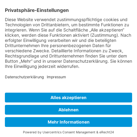
BIENENZUCHTVEREIN SULZBACH-ROSENBERG
1871 E.V.
1. Vorsitzender
Matthias Bohmann
Siebeneichen 13
92237 Sulzbach-Rosenberg
Tel.:
+49 (0)9661 9069595
E-Mail:
vorstand@bienenzuchtverein-sulzbach-
rosenberg.de
Copyright © Bienenzuchtverein
Sulzbach-Rosenberg 1871 e.V.
Kontakt
|
Impressum
|
Datenschutzerklärung
|
Cookie-Einstellungen