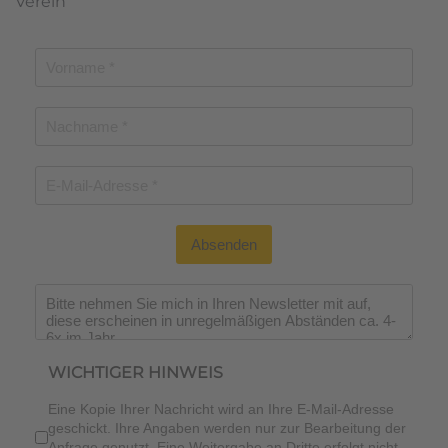
Verein
Absenden
Wichtiger Hinweis
*
WICHTIGER HINWEIS
Eine Kopie Ihrer Nachricht wird an Ihre E-Mail-Adresse
geschickt. Ihre Angaben werden nur zur Bearbeitung der
Anfrage genutzt. Eine Weitergabe an Dritte erfolgt nicht.