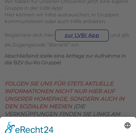
Wir haben für unseren Ortsverein jetzt eine eigene
Gruppe in der LVBI App!
Hier können wir Infos austauschen, in Gruppen
kommunizieren oder auch Hilfe anbieten.
Registriere dich hier
und gib
zur LVBI App
als Zugangscode “Biene10” ein.
Abschließend stelle eine Anfrage zur Aufnahme in
die BZV-Su-Ro Gruppe!
FOLGEN SIE UNS FÜR STETS AKTUELLE
INFORMATIONEN NICHT NUR HIER AUF
UNSERER HOMEPAGE, SONDERN AUCH IN
DEN SOZIALEN MEDIEN
(DIE
VERKNÜPFUNGEN FINDEN SIE LINKS AM
OBEREN SEITENRAND)
.