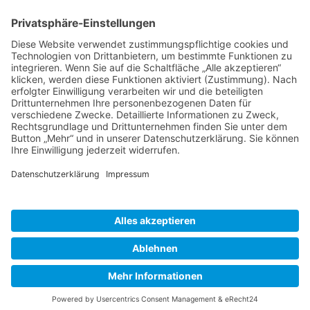
BIENENZUCHTVEREIN SULZBACH-ROSENBERG
1871 E.V.
1. Vorsitzender
Matthias Bohmann
Siebeneichen 13
92237 Sulzbach-Rosenberg
Tel.:
+49 (0)9661 9069595
E-Mail:
vorstand@bienenzuchtverein-sulzbach-
rosenberg.de
Copyright © Bienenzuchtverein
Sulzbach-Rosenberg 1871 e.V.
Kontakt
|
Impressum
|
Datenschutzerklärung
|
Cookie-Einstellungen