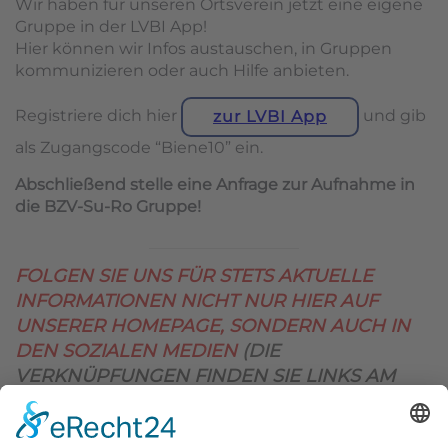
Wir haben für unseren Ortsverein jetzt eine eigene
Gruppe in der LVBI App!
Hier können wir Infos austauschen, in Gruppen
kommunizieren oder auch Hilfe anbieten.
Registriere dich hier
und gib
zur LVBI App
als Zugangscode “Biene10” ein.
Abschließend stelle eine Anfrage zur Aufnahme in
die BZV-Su-Ro Gruppe!
FOLGEN SIE UNS FÜR STETS AKTUELLE
INFORMATIONEN NICHT NUR HIER AUF
UNSERER HOMEPAGE, SONDERN AUCH IN
DEN SOZIALEN MEDIEN
(DIE
VERKNÜPFUNGEN FINDEN SIE LINKS AM
OBEREN SEITENRAND)
.