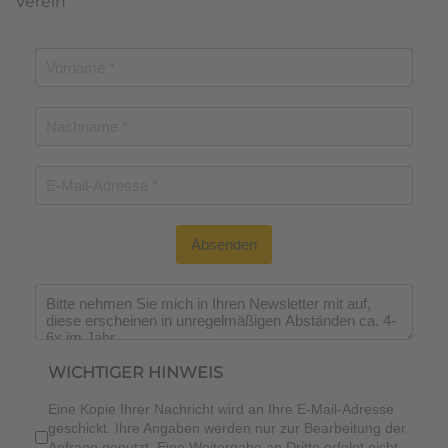
Verein
Absenden
Wichtiger Hinweis
*
WICHTIGER HINWEIS
Eine Kopie Ihrer Nachricht wird an Ihre E-Mail-Adresse
geschickt. Ihre Angaben werden nur zur Bearbeitung der
Anfrage genutzt. Eine Weitergabe an Dritte erfolgt nicht.