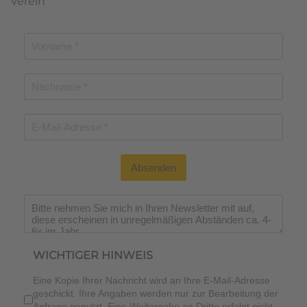
Verein
Absenden
Wichtiger Hinweis
*
WICHTIGER HINWEIS
Eine Kopie Ihrer Nachricht wird an Ihre E-Mail-Adresse
geschickt. Ihre Angaben werden nur zur Bearbeitung der
Anfrage genutzt. Eine Weitergabe an Dritte erfolgt nicht.