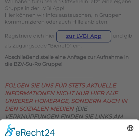
Wir haben für unseren Ortsverein jetzt eine eigene
Gruppe in der LVBI App!
Hier können wir Infos austauschen, in Gruppen
kommunizieren oder auch Hilfe anbieten.
Registriere dich hier
und gib
zur LVBI App
als Zugangscode “Biene10” ein.
Abschließend stelle eine Anfrage zur Aufnahme in
die BZV-Su-Ro Gruppe!
FOLGEN SIE UNS FÜR STETS AKTUELLE
INFORMATIONEN NICHT NUR HIER AUF
UNSERER HOMEPAGE, SONDERN AUCH IN
DEN SOZIALEN MEDIEN
(DIE
VERKNÜPFUNGEN FINDEN SIE LINKS AM
OBEREN SEITENRAND)
.