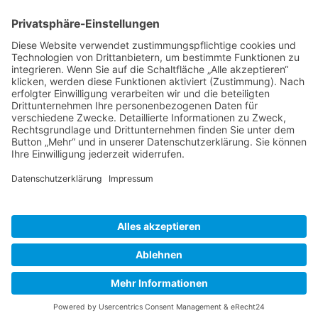
BIENENZUCHTVEREIN SULZBACH-ROSENBERG
1871 E.V.
1. Vorsitzender
Matthias Bohmann
Siebeneichen 13
92237 Sulzbach-Rosenberg
Tel.:
+49 (0)9661 9069595
E-Mail:
vorstand@bienenzuchtverein-sulzbach-
rosenberg.de
Copyright © Bienenzuchtverein
Sulzbach-Rosenberg 1871 e.V.
Kontakt
|
Impressum
|
Datenschutzerklärung
|
Cookie-Einstellungen