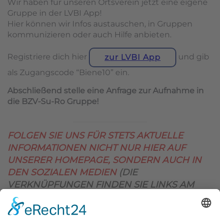
Wir haben für unseren Ortsverein jetzt eine eigene
Gruppe in der LVBI App!
Hier können wir Infos austauschen, in Gruppen
kommunizieren oder auch Hilfe anbieten.
Registriere dich hier
und gib
zur LVBI App
als Zugangscode “Biene10” ein.
Abschließend stelle eine Anfrage zur Aufnahme in
die BZV-Su-Ro Gruppe!
FOLGEN SIE UNS FÜR STETS AKTUELLE
INFORMATIONEN NICHT NUR HIER AUF
UNSERER HOMEPAGE, SONDERN AUCH IN
DEN SOZIALEN MEDIEN
(DIE
VERKNÜPFUNGEN FINDEN SIE LINKS AM
OBEREN SEITENRAND)
.