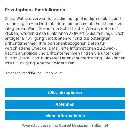
BIENENZUCHTVEREIN SULZBACH-ROSENBERG
1871 E.V.
1. Vorsitzender
Matthias Bohmann
Siebeneichen 13
92237 Sulzbach-Rosenberg
Tel.:
+49 (0)9661 9069595
E-Mail:
vorstand@bienenzuchtverein-sulzbach-
rosenberg.de
Copyright © Bienenzuchtverein
Sulzbach-Rosenberg 1871 e.V.
Kontakt
|
Impressum
|
Datenschutzerklärung
|
Cookie-Einstellungen