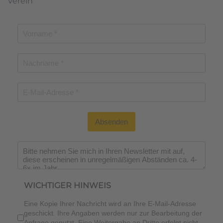
Verein
Absenden
Wichtiger Hinweis
*
WICHTIGER HINWEIS
Eine Kopie Ihrer Nachricht wird an Ihre E-Mail-Adresse
geschickt. Ihre Angaben werden nur zur Bearbeitung der
Anfrage genutzt. Eine Weitergabe an Dritte erfolgt nicht.