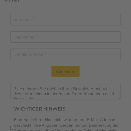
Verein
Absenden
Wichtiger Hinweis
*
WICHTIGER HINWEIS
Eine Kopie Ihrer Nachricht wird an Ihre E-Mail-Adresse
geschickt. Ihre Angaben werden nur zur Bearbeitung der
Anfrage genutzt. Eine Weitergabe an Dritte erfolgt nicht.