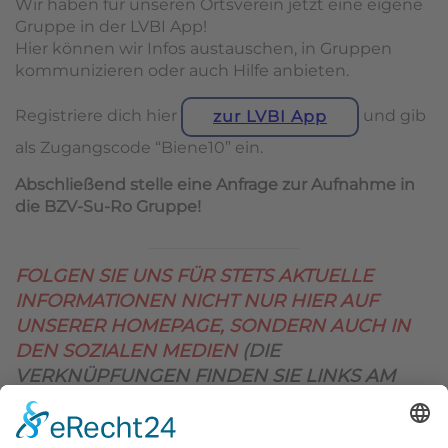
Wir haben für unseren Ortsverein jetzt eine eigene
Gruppe in der LVBI App!
Hier können wir Infos austauschen, in Gruppen
kommunizieren oder auch Hilfe anbieten.
Registriere dich hier
und gib
zur LVBI App
als Zugangscode “Biene10” ein.
Abschließend stelle eine Anfrage zur Aufnahme in
die BZV-Su-Ro Gruppe!
FOLGEN SIE UNS FÜR STETS AKTUELLE
INFORMATIONEN NICHT NUR HIER AUF
UNSERER HOMEPAGE, SONDERN AUCH IN
DEN SOZIALEN MEDIEN
(DIE
VERKNÜPFUNGEN FINDEN SIE LINKS AM
OBEREN SEITENRAND)
.