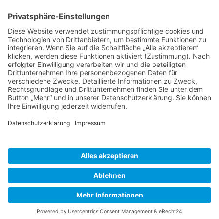
BIENENZUCHTVEREIN SULZBACH-ROSENBERG
1871 E.V.
1. Vorsitzender
Matthias Bohmann
Siebeneichen 13
92237 Sulzbach-Rosenberg
Tel.:
+49 (0)9661 9069595
E-Mail:
vorstand@bienenzuchtverein-sulzbach-
rosenberg.de
Copyright © Bienenzuchtverein
Sulzbach-Rosenberg 1871 e.V.
Kontakt
|
Impressum
|
Datenschutzerklärung
|
Cookie-Einstellungen