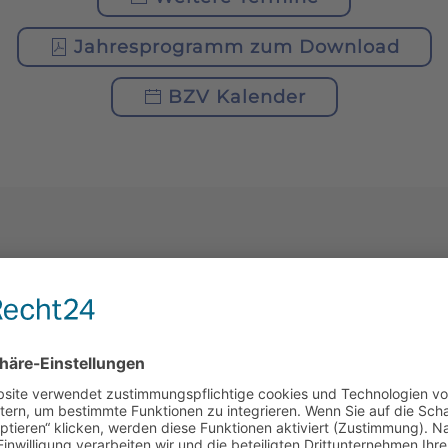
Jahresprogramm zum Download
BZV Kalender
AKTUELLES
MLUNG
1. PROBEIMKERTAG
2026