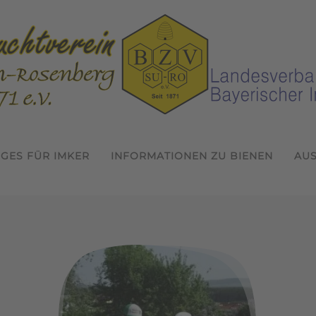
IGES FÜR IMKER
INFORMATIONEN ZU BIENEN
AU
Willkommen beim Bienenzuchtver
Termine 2026
In der Gemeinschaft Imkern
Jahreshauptversammlung 
1. Probeimkertag 2026
1. Jungimkerforum de
Wissen erwerben 
inschaft Imk