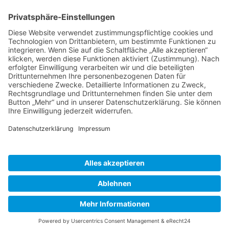
BIENENZUCHTVEREIN SULZBACH-ROSENBERG
1871 E.V.
1. Vorsitzender
Matthias Bohmann
Siebeneichen 13
92237 Sulzbach-Rosenberg
Tel.:
+49 (0)9661 9069595
E-Mail:
vorstand@bienenzuchtverein-sulzbach-
rosenberg.de
Copyright © Bienenzuchtverein
Sulzbach-Rosenberg 1871 e.V.
Kontakt
|
Impressum
|
Datenschutzerklärung
|
Cookie-Einstellungen