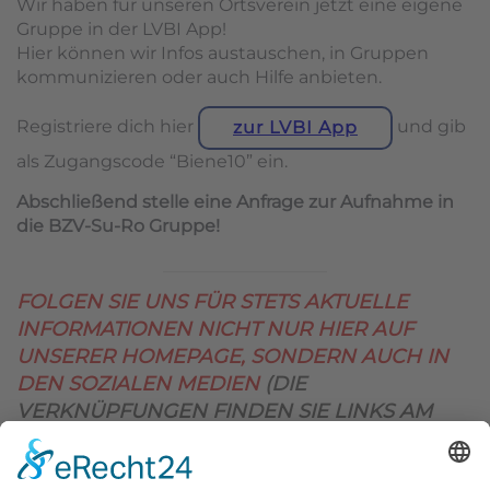
Wir haben für unseren Ortsverein jetzt eine eigene
Gruppe in der LVBI App!
Hier können wir Infos austauschen, in Gruppen
kommunizieren oder auch Hilfe anbieten.
Registriere dich hier
und gib
zur LVBI App
als Zugangscode “Biene10” ein.
Abschließend stelle eine Anfrage zur Aufnahme in
die BZV-Su-Ro Gruppe!
FOLGEN SIE UNS FÜR STETS AKTUELLE
INFORMATIONEN NICHT NUR HIER AUF
UNSERER HOMEPAGE, SONDERN AUCH IN
DEN SOZIALEN MEDIEN
(DIE
VERKNÜPFUNGEN FINDEN SIE LINKS AM
OBEREN SEITENRAND)
.