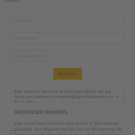
Verein
Absenden
Wichtiger Hinweis
*
WICHTIGER HINWEIS
Eine Kopie Ihrer Nachricht wird an Ihre E-Mail-Adresse
geschickt. Ihre Angaben werden nur zur Bearbeitung der
Anfrage genutzt. Eine Weitergabe an Dritte erfolgt nicht.